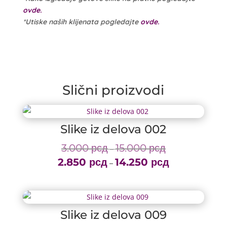
ovde.
*Utiske naših klijenata pogledajte
ovde.
Slični proizvodi
Slike iz delova 002
3.000
рсд
15.000
рсд
Price
–
2.850
рсд
14.250
рсд
range:
Price
–
3.000 рсд
range:
through
2.850 рсд
15.000 рсд
through
Slike iz delova 009
14.250 рсд