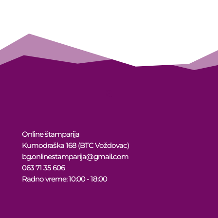
15.000 рсд
through
14.250 рсд
Online štamparija
Kumodraška 168 (BTC Voždovac)
bg.onlinestamparija@gmail.com
063 71 35 606
Radno vreme: 10:00 - 18:00