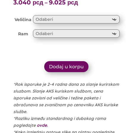
range:
3.040
рсд
9.025
рсд
Price
–
3.200 рсд
range:
through
3.040 рсд
Veličina
9.500 рсд
through
9.025 рсд
Ram
Dodaj u korpu
*Rok isporuke je 2-4 radna dana za slanje kurirskom
sluzbom. Slanje AKS kuriskom službom, cena
isporuke zavisni od veličine i težine paketa i
obračunava se zvaničnom po cenovniku AKS kuriske
službe.
*Razliku između standardnog i dubokog rama
pogledajte
ovde.
*Kako izgledaju gotove slike na platnu pogledajte