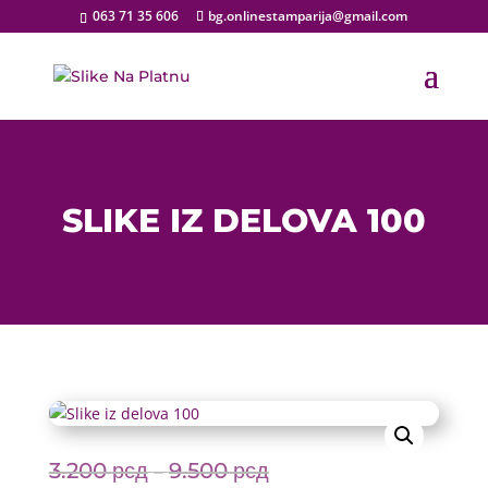
063 71 35 606
bg.onlinestamparija@gmail.com
SLIKE IZ DELOVA 100
3.200
рсд
9.500
рсд
Price
–