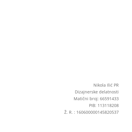
Nikola Ilić PR
Dizajnerske delatnosti
Matični broj: 66591433
PIB: 113118208
Ž. R. : 160600000145820537