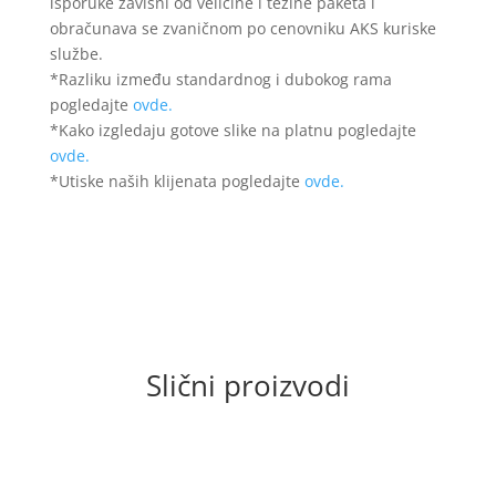
isporuke zavisni od veličine i težine paketa i
obračunava se zvaničnom po cenovniku AKS kuriske
službe.
*Razliku između standardnog i dubokog rama
pogledajte
ovde.
*Kako izgledaju gotove slike na platnu pogledajte
ovde.
*Utiske naših klijenata pogledajte
ovde.
Slični proizvodi