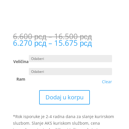
Price
6.600
рсд
–
16.500
рсд
range:
Price
6.270
рсд
–
15.675
рсд
6.600 рсд
range:
through
6.270 рсд
16.500 рс
through
Veličina
15.675 рс
Ram
Clear
Dodaj u korpu
*Rok isporuke je 2-4 radna dana za slanje kurirskom
sluzbom. Slanje AKS kuriskom službom, cena