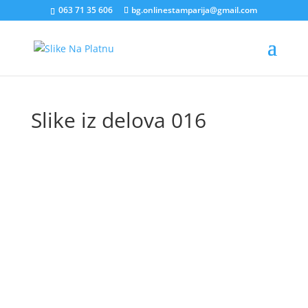
063 71 35 606
bg.onlinestamparija@gmail.com
Slike iz delova 016