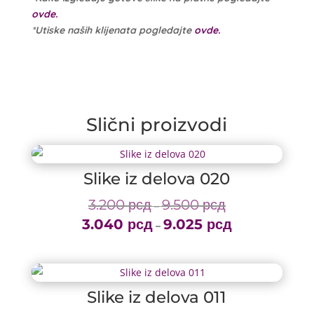
ovde.
*Utiske naših klijenata pogledajte
ovde.
Slični proizvodi
Slike iz delova 020
3.200
рсд
9.500
рсд
Price
–
3.040
рсд
9.025
рсд
range:
Price
–
3.200 рсд
range:
through
3.040 рсд
9.500 рсд
through
Slike iz delova 011
9.025 рсд