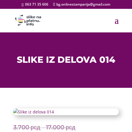
063 71 35 606
bg.onlinestamparija@gmail.com
SLIKE IZ DELOVA 014
3.700
рсд
17.000
рсд
Price
–