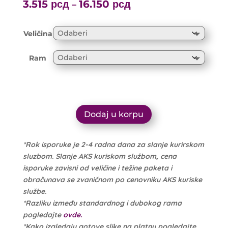
range:
3.515
рсд
16.150
рсд
Price
–
3.700 рсд
range:
through
3.515 рсд
Veličina
17.000 рсд
through
16.150 рсд
Ram
Dodaj u korpu
*Rok isporuke je 2-4 radna dana za slanje kurirskom
sluzbom. Slanje AKS kuriskom službom, cena
isporuke zavisni od veličine i težine paketa i
obračunava se zvaničnom po cenovniku AKS kuriske
službe.
*Razliku između standardnog i dubokog rama
pogledajte
ovde.
*Kako izgledaju gotove slike na platnu pogledajte