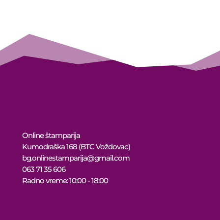
13.000 рсд
through
12.350 рсд
Online štamparija
Kumodraška 168 (BTC Voždovac)
bg.onlinestamparija@gmail.com
063 71 35 606
Radno vreme: 10:00 - 18:00