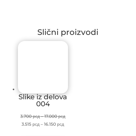
Slični proizvodi
Slike iz delova
004
Price
3.700
рсд
–
17.000
рсд
Price
range:
3.515
рсд
–
16.150
рсд
range:
3.700 рсд