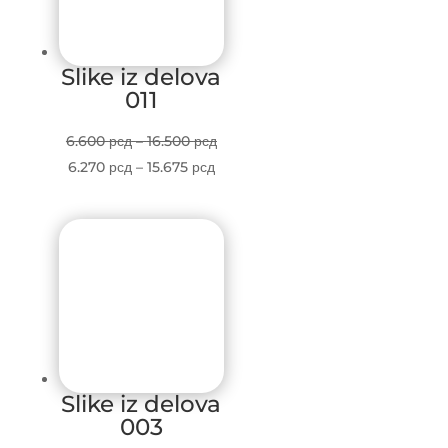
Slike iz delova
011
Price
6.600
рсд
–
16.500
рсд
Price
range:
6.270
рсд
–
15.675
рсд
range:
6.600 рсд
6.270 рсд
through
through
16.500 рсд
15.675 рсд
Slike iz delova
003