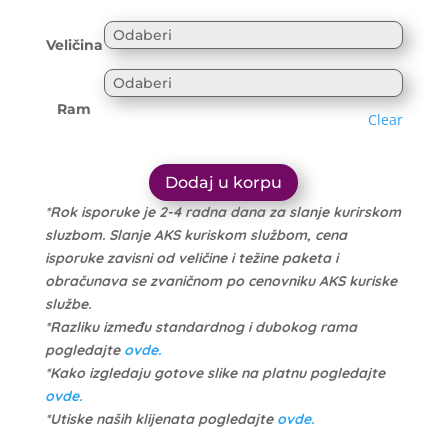
range:
6.600 рсд
6.270 рсд
through
Veličina
through
16.500 рсд
15.675 рсд
Ram
Clear
Dodaj u korpu
*Rok isporuke je 2-4 radna dana za slanje kurirskom
sluzbom. Slanje AKS kuriskom službom, cena
isporuke zavisni od veličine i težine paketa i
obračunava se zvaničnom po cenovniku AKS kuriske
službe.
*Razliku između standardnog i dubokog rama
pogledajte
ovde.
*Kako izgledaju gotove slike na platnu pogledajte
ovde.
*Utiske naših klijenata pogledajte
ovde.