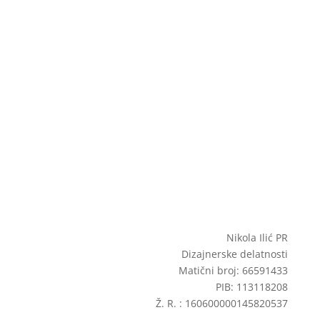
Nikola Ilić PR
Dizajnerske delatnosti
Matični broj: 66591433
PIB: 113118208
Ž. R. : 160600000145820537