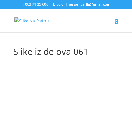
063 71 35 606
bg.onlinestamparija@gmail.com
Slike iz delova 061