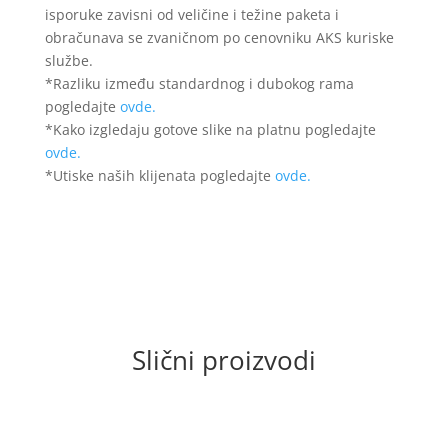
isporuke zavisni od veličine i težine paketa i
obračunava se zvaničnom po cenovniku AKS kuriske
službe.
*Razliku između standardnog i dubokog rama
pogledajte
ovde.
*Kako izgledaju gotove slike na platnu pogledajte
ovde.
*Utiske naših klijenata pogledajte
ovde.
Slični proizvodi