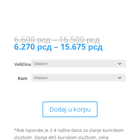
Price
6.600
рсд
–
16.500
рсд
range:
Price
6.270
рсд
–
15.675
рсд
6.600 рсд
range:
through
6.270 рс
Veličina
16.500 рс
through
15.675 р
Ram
Dodaj u korpu
*Rok isporuke je 2-4 radna dana za slanje kurirskom
sluzbom. Slanje AKS kuriskom službom, cena