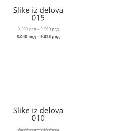
Slike iz delova
015
Price
3.200
рсд
–
9.500
рсд
range:
Price
3.040
рсд
–
9.025
рсд
3.200 рсд
range:
through
3.040 рсд
9.500 рсд
through
9.025 рсд
Slike iz delova
010
Price
3.200
рсд
–
9.500
рсд