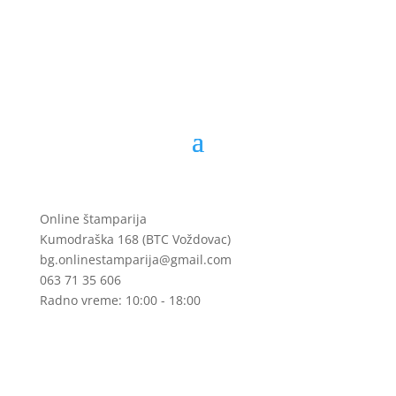
16.150 рсд
Online štamparija
Kumodraška 168 (BTC Voždovac)
bg.onlinestamparija@gmail.com
063 71 35 606
Radno vreme: 10:00 - 18:00