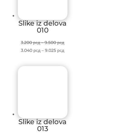
Slike iz delova
010
Price
3.200
рсд
–
9.500
рсд
range:
Price
3.040
рсд
–
9.025
рсд
3.200 рсд
range:
through
3.040 рсд
9.500 рсд
through
9.025 рсд
Slike iz delova
013