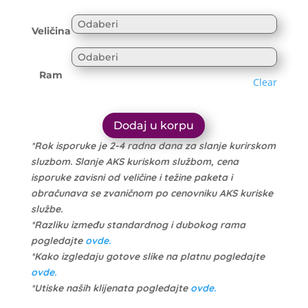
range:
3.700 рсд
3.515 рсд
through
Veličina
through
17.000 рсд
16.150 рсд
Ram
Clear
Dodaj u korpu
*Rok isporuke je 2-4 radna dana za slanje kurirskom
sluzbom. Slanje AKS kuriskom službom, cena
isporuke zavisni od veličine i težine paketa i
obračunava se zvaničnom po cenovniku AKS kuriske
službe.
*Razliku između standardnog i dubokog rama
pogledajte
ovde.
*Kako izgledaju gotove slike na platnu pogledajte
ovde.
*Utiske naših klijenata pogledajte
ovde.