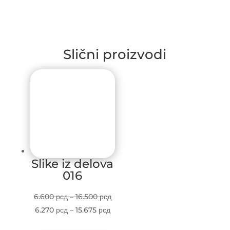
Slični proizvodi
Slike iz delova
016
Price
6.600
рсд
–
16.500
рсд
Price
range:
6.270
рсд
–
15.675
рсд
range:
6.600 рсд