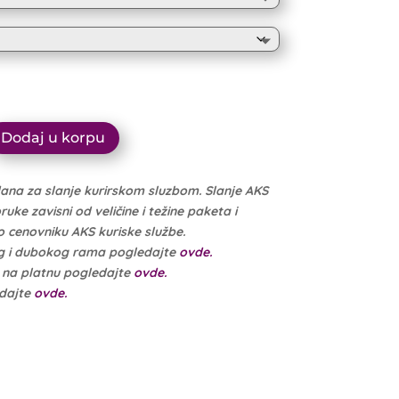
17.000 рсд
through
16.150 рсд
Dodaj u korpu
dana za slanje kurirskom sluzbom. Slanje AKS
ke zavisni od veličine i težine paketa i
cenovniku AKS kuriske službe.
g i dubokog rama pogledajte
ovde.
e na platnu pogledajte
ovde.
edajte
ovde.