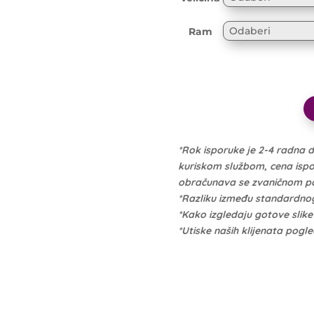
Ram
*Rok isporuke je 2-4 radna 
kuriskom službom, cena isporu
obračunava se zvaničnom po 
*Razliku između standardno
*Kako izgledaju gotove slik
*Utiske naših klijenata pogl