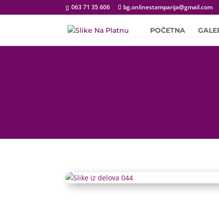
063 71 35 606
bg.onlinestamparija@gmail.com
POČETNA
GALE