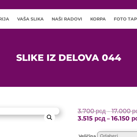
RIJA
VAŠA SLIKA
NAŠI RADOVI
KORPA
FOTO TAP
SLIKE IZ DELOVA 044
3.700
рсд
17.000
р
–
3.515
рсд
16.150
р
–
Veličina