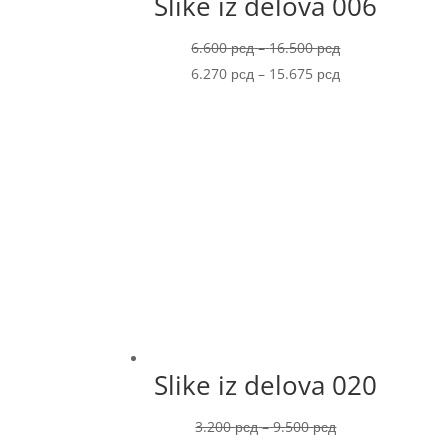
Slike iz delova 006
Price
6.600
рсд
–
16.500
рсд
range:
Price
6.270
рсд
–
15.675
рсд
6.600 рсд
range:
through
6.270 рсд
16.500 рсд
through
15.675 рсд
Slike iz delova 020
Price
3.200
рсд
–
9.500
рсд