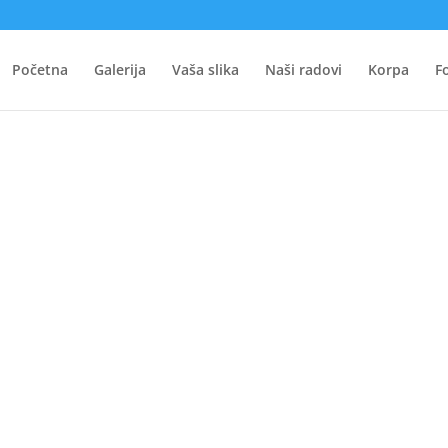
Početna
Galerija
Vaša slika
Naši radovi
Korpa
F