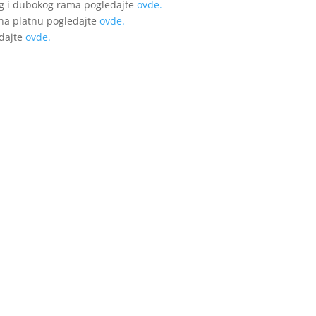
g i dubokog rama pogledajte
ovde.
 na platnu pogledajte
ovde.
edajte
ovde.