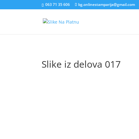
063 71 35 606
bg.onlinestamparija@gmail.com
Slike iz delova 017