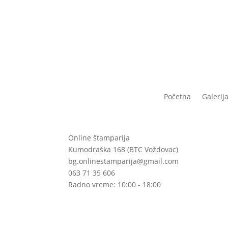
9.500 рсд
through
9.025 рсд
Početna
Galerij
Online štamparija
Kumodraška 168 (BTC Voždovac)
bg.onlinestamparija@gmail.com
063 71 35 606
Radno vreme: 10:00 - 18:00