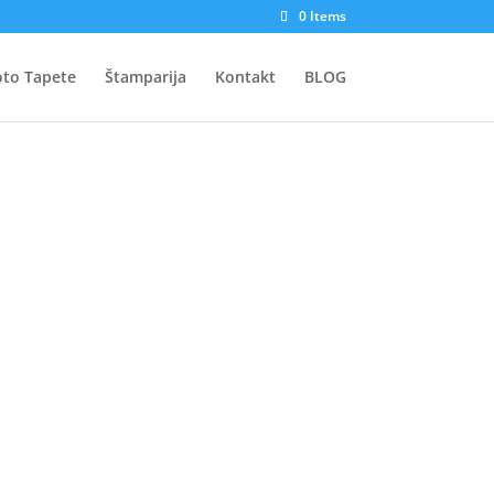
0 Items
oto Tapete
Štamparija
Kontakt
BLOG