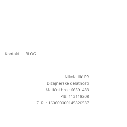
Kontakt
BLOG
Nikola Ilić PR
Dizajnerske delatnosti
Matični broj: 66591433
PIB: 113118208
Ž. R. : 160600000145820537