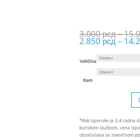
3.000
рсд
–
15.
2.850
рсд
–
14.
Veličina
Ram
*Rok isporuke je 2-4 radna d
kuriskom službom, cena isporu
obračunava se zvaničnom po 