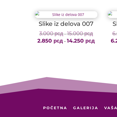
Slike iz delova 007
S
3.000
рсд
15.000
рсд
6
Price
–
2.850
рсд
14.250
рсд
range:
6
Price
–
3.000 рсд
range:
through
2.850 рсд
15.000 рсд
through
14.250 рсд
POČETNA
GALERIJA
VAŠA