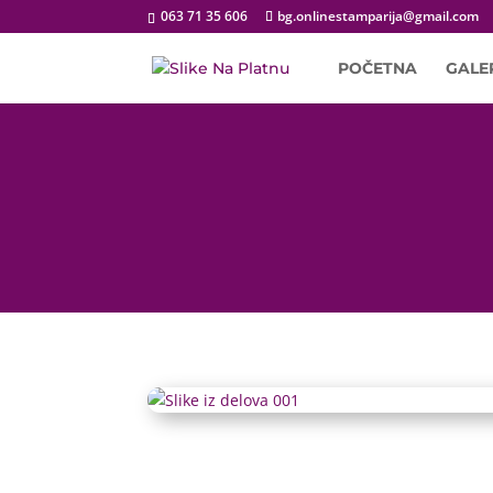
063 71 35 606
bg.onlinestamparija@gmail.com
POČETNA
GALE