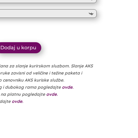
16.500 рсд
through
15.675 рсд
Dodaj u korpu
dana za slanje kurirskom sluzbom. Slanje AKS
ke zavisni od veličine i težine paketa i
cenovniku AKS kuriske službe.
g i dubokog rama pogledajte
ovde.
e na platnu pogledajte
ovde.
edajte
ovde.