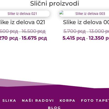
Slični proizvodi
like iz delova 021
Slike iz delova 0
.600
рсд
16.500
рсд
5.700
рсд
13.000
р
Price
–
–
.270
рсд
15.675
рсд
range:
5.415
рсд
12.350
р
Price
–
–
6.600 рсд
range:
through
6.270 рсд
16.500 рсд
through
15.675 рсд
 SLIKA
NAŠI RADOVI
KORPA
FOTO TAPE
BLOG