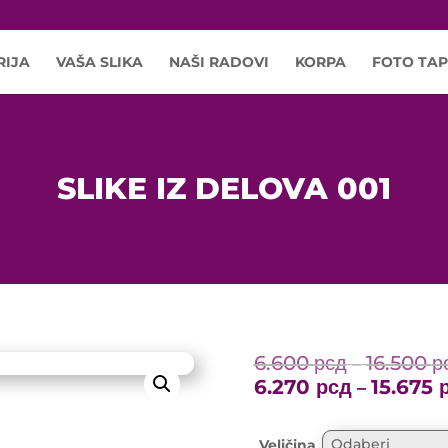
RIJA
VAŠA SLIKA
NAŠI RADOVI
KORPA
FOTO TAP
SLIKE IZ DELOVA 001
6.600
рсд
16.500
р
–
6.270
рсд
15.675
–
Veličina