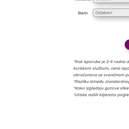
Ram
*Rok isporuke je 2-4 radna 
kuriskom službom, cena isporu
obračunava se zvaničnom po 
*Razliku između standardno
*Kako izgledaju gotove slik
*Utiske naših klijenata pogl