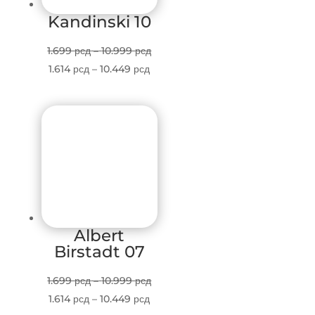
Kandinski 10
Price
1.699
рсд
–
10.999
рсд
Price
range:
1.614
рсд
–
10.449
рсд
range:
1.699 рсд
1.614 рсд
through
through
10.999 рсд
10.449 рсд
Albert
Birstadt 07
Price
1.699
рсд
–
10.999
рсд
Price
range:
1.614
рсд
–
10.449
рсд