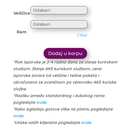
range:
1.699 рсд
1.614 рсд
through
Veličina
through
10.999 рсд
10.449 рсд
Ram
Clear
Dodaj u korpu
*Rok isporuke je 2-4 radna dana za slanje kurirskom
sluzbom. Slanje AKS kuriskom službom, cena
isporuke zavisni od veličine i težine paketa i
obračunava se zvaničnom po cenovniku AKS kuriske
službe.
*Razliku između standardnog i dubokog rama
pogledajte
ovde.
*Kako izgledaju gotove slike na platnu pogledajte
ovde.
*Utiske naših klijenata pogledajte
ovde.