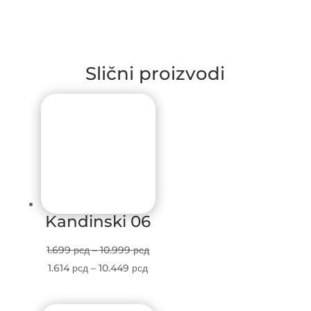
Slični proizvodi
Kandinski 06
Price
1.699
рсд
–
10.999
рсд
Price
range:
1.614
рсд
–
10.449
рсд
range:
1.699 рсд
1.614 рсд
through