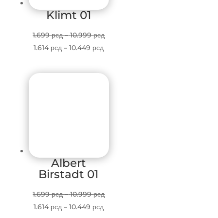
Klimt 01
Price
1.699
рсд
–
10.999
рсд
Price
range:
1.614
рсд
–
10.449
рсд
range:
1.699 рсд
1.614 рсд
through
through
10.999 рсд
10.449 рсд
Albert
Birstadt 01
Price
1.699
рсд
–
10.999
рсд
Price
range:
1.614
рсд
–
10.449
рсд