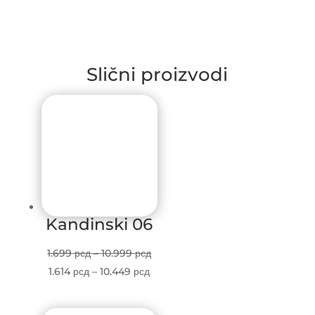
Slični proizvodi
Kandinski 06
Price
1.699
рсд
–
10.999
рсд
Price
range:
1.614
рсд
–
10.449
рсд
range:
1.699 рсд
1.614 рсд
through