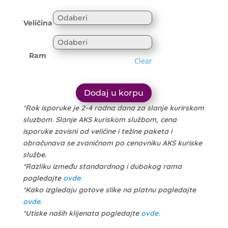
range:
1.699 рсд
1.614 рсд
through
Veličina
through
10.999 рсд
10.449 рсд
Ram
Clear
Dodaj u korpu
*Rok isporuke je 2-4 radna dana za slanje kurirskom
sluzbom. Slanje AKS kuriskom službom, cena
isporuke zavisni od veličine i težine paketa i
obračunava se zvaničnom po cenovniku AKS kuriske
službe.
*Razliku između standardnog i dubokog rama
pogledajte
ovde.
*Kako izgledaju gotove slike na platnu pogledajte
ovde.
*Utiske naših klijenata pogledajte
ovde.