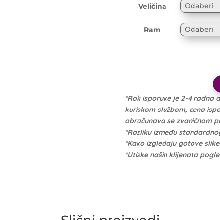
Veličina
Ram
*Rok isporuke je 2-4 radna 
kuriskom službom, cena isporu
obračunava se zvaničnom po 
*Razliku između standardno
*Kako izgledaju gotove slik
*Utiske naših klijenata pogl
Slični proizvodi