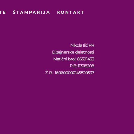
TE
ŠTAMPARIJA
KONTAKT
Nikola Ilić PR
Dizajnerske delatnosti
Matični broj: 66591433
PIB: 113118208
Ž. R. : 160600000145820537