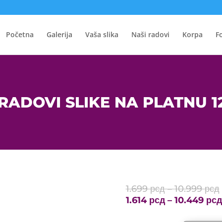
Početna
Galerija
Vaša slika
Naši radovi
Korpa
F
RADOVI SLIKE NA PLATNU 1
1.699
рсд
–
10.999
рсд
1.614
рсд
–
10.449
рсд