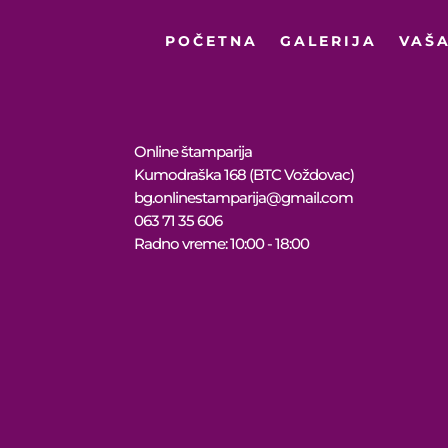
POČETNA
GALERIJA
VAŠA
Online štamparija
Kumodraška 168 (BTC Voždovac)
bg.onlinestamparija@gmail.com
063 71 35 606
Radno vreme: 10:00 - 18:00