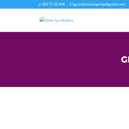
063 71 35 606
bg.onlinestamparija@gmail.com
G