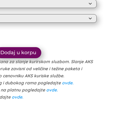
through
1.614 рсд
10.999 рсд
through
10.449 рсд
Dodaj u korpu
dana za slanje kurirskom sluzbom. Slanje AKS
ke zavisni od veličine i težine paketa i
cenovniku AKS kuriske službe.
g i dubokog rama pogledajte
ovde.
e na platnu pogledajte
ovde.
edajte
ovde.