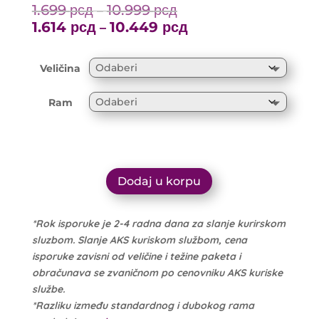
1.699
рсд
10.999
рсд
Price
–
range:
1.614
рсд
10.449
рсд
Price
–
1.699 рсд
range:
through
1.614 рсд
Veličina
10.999 рсд
through
10.449 рсд
Ram
Dodaj u korpu
*Rok isporuke je 2-4 radna dana za slanje kurirskom
sluzbom. Slanje AKS kuriskom službom, cena
isporuke zavisni od veličine i težine paketa i
obračunava se zvaničnom po cenovniku AKS kuriske
službe.
*Razliku između standardnog i dubokog rama