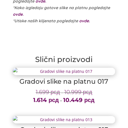
pogledajte
ovde.
*Kako izgledaju gotove slike na platnu pogledajte
ovde.
*Utiske naših klijenata pogledajte
ovde.
Slični proizvodi
Gradovi slike na platnu 017
1.699
рсд
10.999
рсд
Price
–
1.614
рсд
10.449
рсд
range:
Price
–
1.699 рсд
range:
through
1.614 рсд
10.999 рсд
through