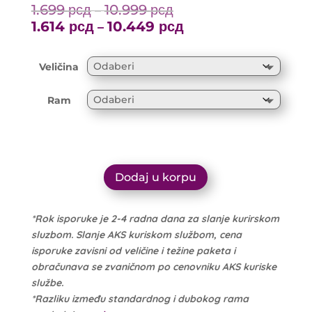
1.699
рсд
10.999
рсд
Price
–
range:
1.614
рсд
10.449
рсд
Price
–
1.699 рсд
range:
through
1.614 рсд
Veličina
10.999 рсд
through
10.449 рсд
Ram
Dodaj u korpu
*Rok isporuke je 2-4 radna dana za slanje kurirskom
sluzbom. Slanje AKS kuriskom službom, cena
isporuke zavisni od veličine i težine paketa i
obračunava se zvaničnom po cenovniku AKS kuriske
službe.
*Razliku između standardnog i dubokog rama