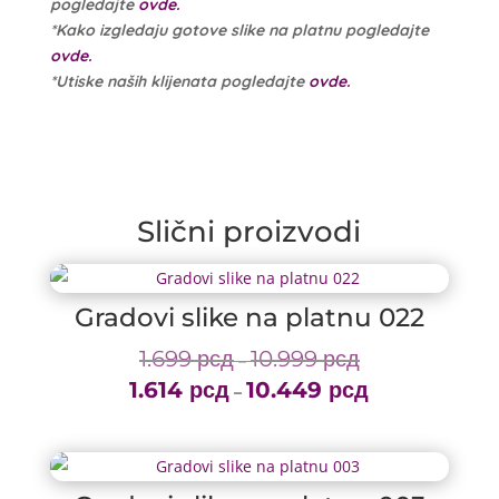
pogledajte
ovde.
*Kako izgledaju gotove slike na platnu pogledajte
ovde.
*Utiske naših klijenata pogledajte
ovde.
Slični proizvodi
Gradovi slike na platnu 022
1.699
рсд
10.999
рсд
Price
–
1.614
рсд
10.449
рсд
range:
Price
–
1.699 рсд
range:
through
1.614 рсд
10.999 рсд
through