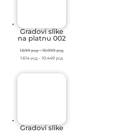
Gradovi slike
na platnu 002
Price
1.699
рсд
–
10.999
рсд
Price
range:
1.614
рсд
–
10.449
рсд
range:
1.699 рсд
1.614 рсд
through
through
10.999 рсд
10.449 рсд
Gradovi slike