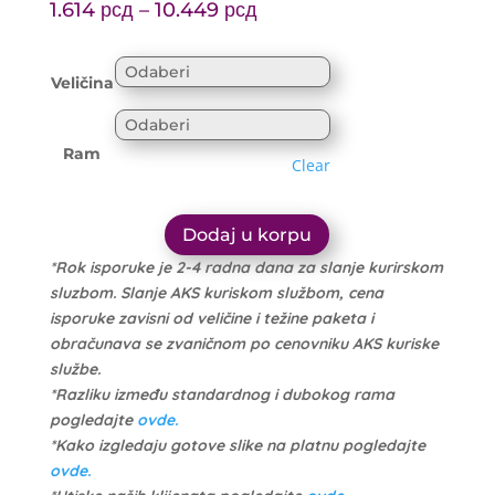
Price
range:
1.614
рсд
–
10.449
рсд
range:
1.699 рсд
1.614 рсд
through
Veličina
through
10.999 рсд
10.449 рсд
Ram
Clear
Dodaj u korpu
*Rok isporuke je 2-4 radna dana za slanje kurirskom
sluzbom. Slanje AKS kuriskom službom, cena
isporuke zavisni od veličine i težine paketa i
obračunava se zvaničnom po cenovniku AKS kuriske
službe.
*Razliku između standardnog i dubokog rama
pogledajte
ovde.
*Kako izgledaju gotove slike na platnu pogledajte
ovde.