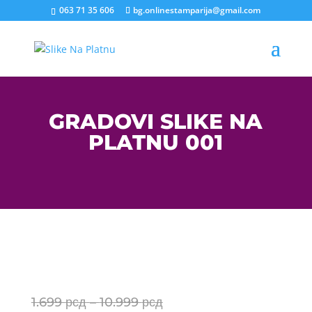
063 71 35 606
bg.onlinestamparija@gmail.com
GRADOVI SLIKE NA
PLATNU 001
Price
1.699
рсд
–
10.999
рсд