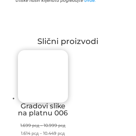
*Utiske naših klijenata pogledajte
ovde.
Slični proizvodi
Gradovi slike
na platnu 006
Price
1.699
рсд
–
10.999
рсд
Price
range:
1.614
рсд
–
10.449
рсд