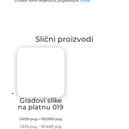
*Utiske naših klijenata pogledajte
ovde.
Slični proizvodi
Gradovi slike
na platnu 019
Price
1.699
рсд
–
10.999
рсд
Price
range:
1.614
рсд
–
10.449
рсд