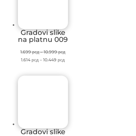
Gradovi slike
na platnu 009
Price
1.699
рсд
–
10.999
рсд
Price
range:
1.614
рсд
–
10.449
рсд
range:
1.699 рсд
1.614 рсд
through
through
10.999 рсд
10.449 рсд
Gradovi slike