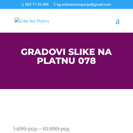
063 71 35 606
bg.onlinestamparija@gmail.com
GRADOVI SLIKE NA
PLATNU 078
Price
1.699
рсд
–
10.999
рсд