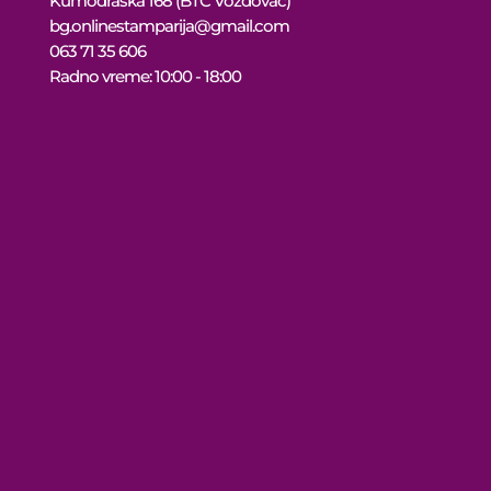
Kumodraška 168 (BTC Voždovac)
bg.onlinestamparija@gmail.com
063 71 35 606
Radno vreme: 10:00 - 18:00