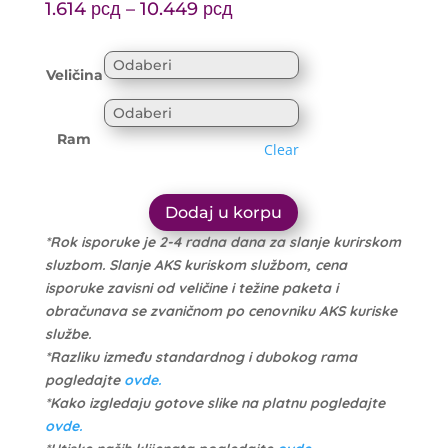
Price
range:
1.614
рсд
–
10.449
рсд
range:
1.699 рсд
1.614 рсд
through
Veličina
through
10.999 рсд
10.449 рсд
Ram
Clear
Dodaj u korpu
*Rok isporuke je 2-4 radna dana za slanje kurirskom
sluzbom. Slanje AKS kuriskom službom, cena
isporuke zavisni od veličine i težine paketa i
obračunava se zvaničnom po cenovniku AKS kuriske
službe.
*Razliku između standardnog i dubokog rama
pogledajte
ovde.
*Kako izgledaju gotove slike na platnu pogledajte
ovde.