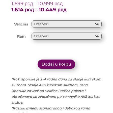
1.699
рсд
10.999
рсд
Price
–
range:
1.614
рсд
10.449
рсд
Price
–
1.699 рсд
range:
through
1.614 рсд
Veličina
10.999 рсд
through
10.449 рсд
Ram
Dodaj u korpu
*Rok isporuke je 2-4 radna dana za slanje kurirskom
sluzbom. Slanje AKS kuriskom službom, cena
isporuke zavisni od veličine i težine paketa i
obračunava se zvaničnom po cenovniku AKS kuriske
službe.
*Razliku između standardnog i dubokog rama