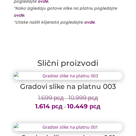
pogledajte
ovde.
*Kako izgledaju gotove slike na platnu pogledajte
ovde.
*Utiske naših klijenata pogledajte
ovde.
Slični proizvodi
Gradovi slike na platnu 003
1.699
рсд
10.999
рсд
Price
–
1.614
рсд
10.449
рсд
range:
Price
–
1.699 рсд
range:
through
1.614 рсд
10.999 рсд
through