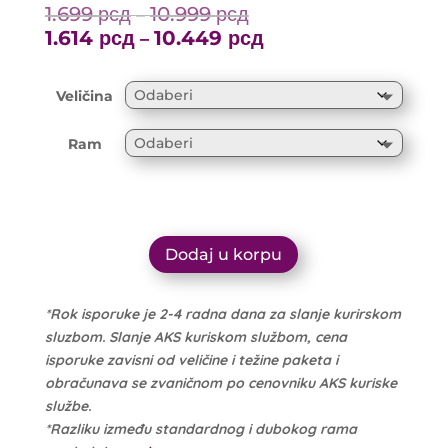
1.699
рсд
10.999
рсд
Price
–
range:
1.614
рсд
10.449
рсд
Price
–
1.699 рсд
range:
through
1.614 рсд
Veličina
10.999 рсд
through
10.449 рсд
Ram
Dodaj u korpu
*Rok isporuke je 2-4 radna dana za slanje kurirskom
sluzbom. Slanje AKS kuriskom službom, cena
isporuke zavisni od veličine i težine paketa i
obračunava se zvaničnom po cenovniku AKS kuriske
službe.
*Razliku između standardnog i dubokog rama