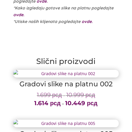
pogledajte
ovde.
*Kako izgledaju gotove slike na platnu pogledajte
ovde.
*Utiske naših klijenata pogledajte
ovde.
Slični proizvodi
Gradovi slike na platnu 002
1.699
рсд
10.999
рсд
Price
–
1.614
рсд
10.449
рсд
range:
Price
–
1.699 рсд
range:
through
1.614 рсд
10.999 рсд
through