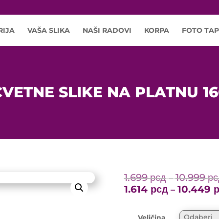
RIJA
VAŠA SLIKA
NAŠI RADOVI
KORPA
FOTO TAP
CVETNE SLIKE NA PLATNU 16
1.699
рсд
10.999
рс
–
1.614
рсд
10.449
–
Veličina