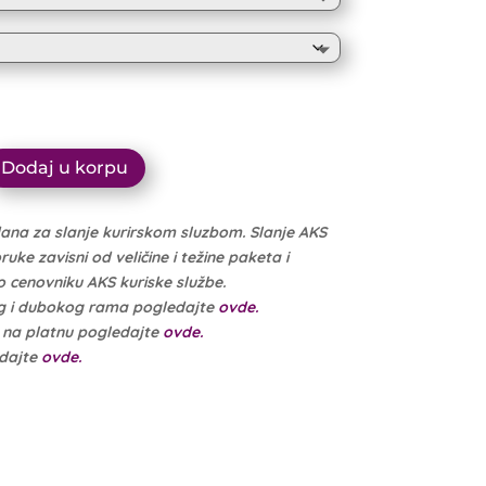
10.999 рсд
through
10.449 рсд
Dodaj u korpu
dana za slanje kurirskom sluzbom. Slanje AKS
ke zavisni od veličine i težine paketa i
cenovniku AKS kuriske službe.
g i dubokog rama pogledajte
ovde.
e na platnu pogledajte
ovde.
edajte
ovde.