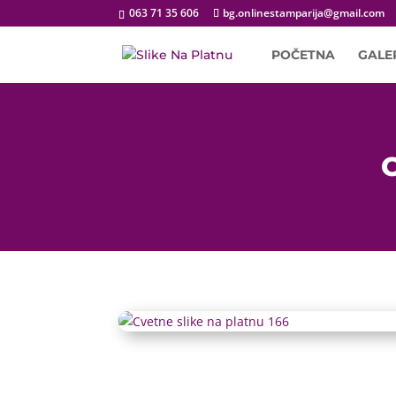
063 71 35 606
bg.onlinestamparija@gmail.com
POČETNA
GALE