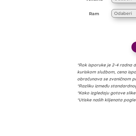
Ram
*Rok isporuke je 2-4 radna 
kuriskom službom, cena isporu
obračunava se zvaničnom po 
*Razliku između standardno
*Kako izgledaju gotove slik
*Utiske naših klijenata pogl