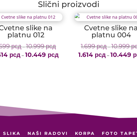
Slični proizvodi
Cvetne slike na
Cvetne slike n
platnu 012
platnu 004
.699
рсд
10.999
рсд
1.699
рсд
10.999
р
Price
–
–
614
рсд
10.449
рсд
range:
1.614
рсд
10.449
р
Price
–
–
1.699 рсд
range:
through
1.614 рсд
10.999 рсд
through
10.449 рсд
 SLIKA
NAŠI RADOVI
KORPA
FOTO TAPE