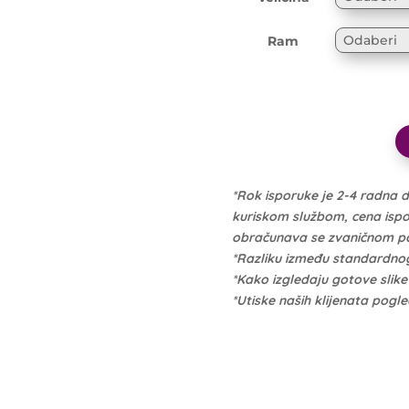
Ram
*Rok isporuke je 2-4 radna 
kuriskom službom, cena isporu
obračunava se zvaničnom po 
*Razliku između standardno
*Kako izgledaju gotove slik
*Utiske naših klijenata pogl