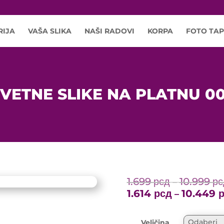
RIJA
VAŠA SLIKA
NAŠI RADOVI
KORPA
FOTO TAP
VETNE SLIKE NA PLATNU 0
1.699
рсд
10.999
рс
–
1.614
рсд
10.449
–
Veličina