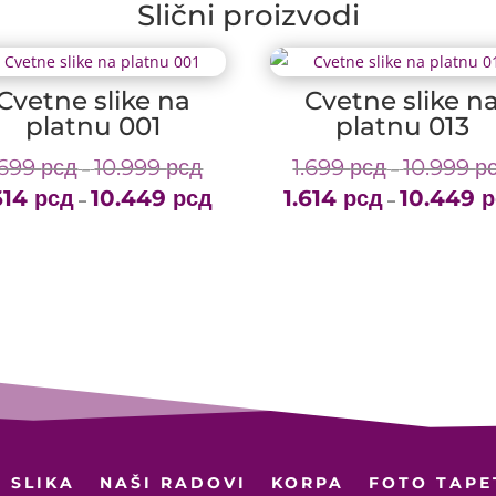
Slični proizvodi
Cvetne slike na
Cvetne slike n
platnu 001
platnu 013
.699
рсд
10.999
рсд
1.699
рсд
10.999
р
Price
–
–
614
рсд
10.449
рсд
range:
1.614
рсд
10.449
р
Price
–
–
1.699 рсд
range:
through
1.614 рсд
10.999 рсд
through
10.449 рсд
 SLIKA
NAŠI RADOVI
KORPA
FOTO TAPE