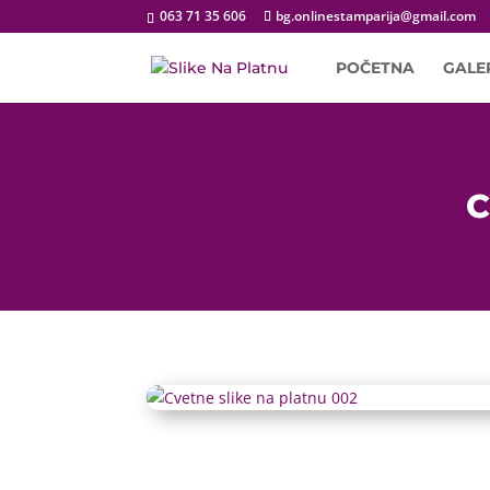
063 71 35 606
bg.onlinestamparija@gmail.com
POČETNA
GALE
C