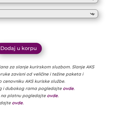
10.999 рсд
through
10.449 рсд
Dodaj u korpu
dana za slanje kurirskom sluzbom. Slanje AKS
ke zavisni od veličine i težine paketa i
cenovniku AKS kuriske službe.
g i dubokog rama pogledajte
ovde.
e na platnu pogledajte
ovde.
edajte
ovde.