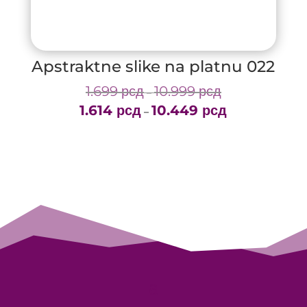
Apstraktne slike na platnu 022
1.699
рсд
10.999
рсд
Price
–
1.614
рсд
10.449
рсд
range:
Price
–
1.699 рсд
range:
through
1.614 рсд
10.999 рсд
through
10.449 рсд