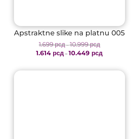
Apstraktne slike na platnu 005
1.699
рсд
10.999
рсд
Price
–
1.614
рсд
10.449
рсд
range:
Price
–
1.699 рсд
range:
through
1.614 рсд
10.999 рсд
through
10.449 рсд