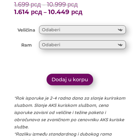
1.699
рсд
10.999
рсд
Price
–
range:
1.614
рсд
10.449
рсд
Price
–
1.699 рсд
range:
through
1.614 рсд
Veličina
10.999 рсд
through
10.449 рсд
Ram
Dodaj u korpu
*Rok isporuke je 2-4 radna dana za slanje kurirskom
sluzbom. Slanje AKS kuriskom službom, cena
isporuke zavisni od veličine i težine paketa i
obračunava se zvaničnom po cenovniku AKS kuriske
službe.
*Razliku između standardnog i dubokog rama