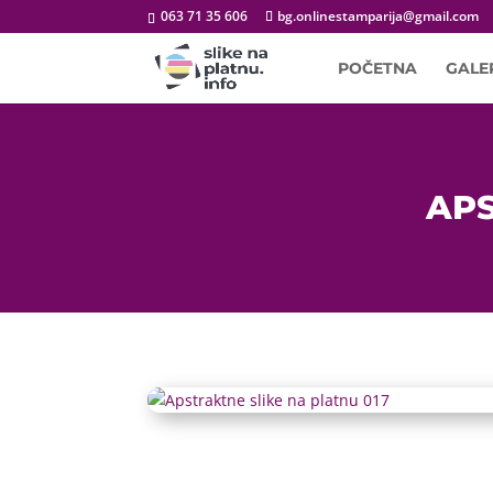
063 71 35 606
bg.onlinestamparija@gmail.com
POČETNA
GALE
APS