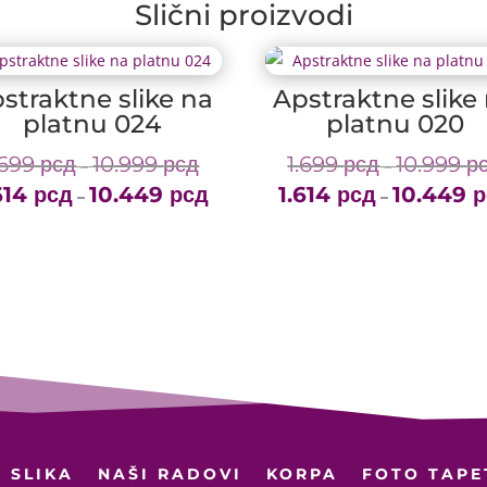
Slični proizvodi
straktne slike na
Apstraktne slike
platnu 024
platnu 020
.699
рсд
10.999
рсд
1.699
рсд
10.999
р
Price
–
–
614
рсд
10.449
рсд
range:
1.614
рсд
10.449
р
Price
–
–
1.699 рсд
range:
through
1.614 рсд
10.999 рсд
through
10.449 рсд
 SLIKA
NAŠI RADOVI
KORPA
FOTO TAPE