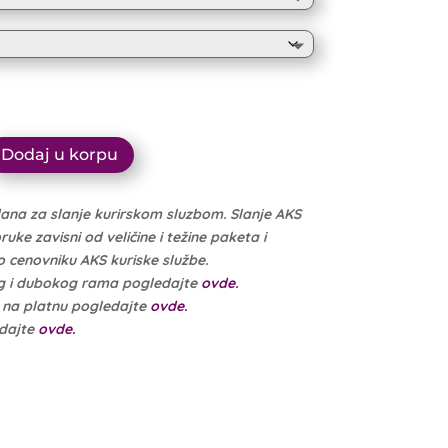
10.999 рсд
through
10.449 рсд
Dodaj u korpu
dana za slanje kurirskom sluzbom. Slanje AKS
ke zavisni od veličine i težine paketa i
cenovniku AKS kuriske službe.
g i dubokog rama pogledajte
ovde.
e na platnu pogledajte
ovde.
edajte
ovde.