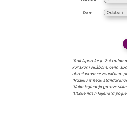
Ram
*Rok isporuke je 2-4 radna 
kuriskom službom, cena isporu
obračunava se zvaničnom po 
*Razliku između standardno
*Kako izgledaju gotove slik
*Utiske naših klijenata pogl