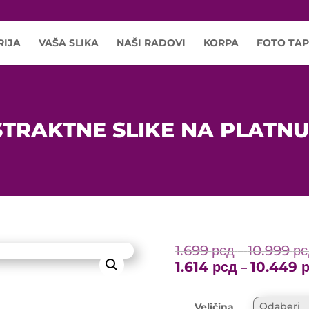
RIJA
VAŠA SLIKA
NAŠI RADOVI
KORPA
FOTO TAP
TRAKTNE SLIKE NA PLATNU
1.699
рсд
10.999
рс
–
1.614
рсд
10.449
–
Veličina