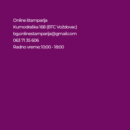
Online štamparija
Kumodraška 168 (BTC Voždovac)
bg.onlinestamparija@gmail.com
063 71 35 606
Radno vreme: 10:00 - 18:00