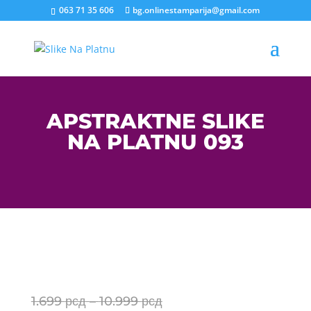
063 71 35 606
bg.onlinestamparija@gmail.com
APSTRAKTNE SLIKE
NA PLATNU 093
Price
1.699
рсд
–
10.999
рсд