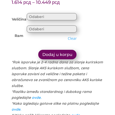
Price
range:
1.614
рсд
–
10.449
рсд
range:
1.699 рсд
1.614 рсд
through
Veličina
through
10.999 рсд
10.449 рсд
Ram
Clear
Dodaj u korpu
*Rok isporuke je 2-4 radna dana za slanje kurirskom
sluzbom. Slanje AKS kuriskom službom, cena
isporuke zavisni od veličine i težine paketa i
obračunava se zvaničnom po cenovniku AKS kuriske
službe.
*Razliku između standardnog i dubokog rama
pogledajte
ovde.
*Kako izgledaju gotove slike na platnu pogledajte
ovde.