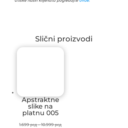
*Utiske naših klijenata pogledajte
ovde.
Slični proizvodi
Apstraktne
slike na
platnu 005
Price
1.699
рсд
–
10.999
рсд