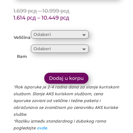
Price
1.699
рсд
–
10.999
рсд
Price
range:
1.614
рсд
–
10.449
рсд
range:
1.699 рсд
1.614 рсд
through
Veličina
through
10.999 рсд
10.449 рсд
Ram
Dodaj u korpu
*Rok isporuke je 2-4 radna dana za slanje kurirskom
sluzbom. Slanje AKS kuriskom službom, cena
isporuke zavisni od veličine i težine paketa i
obračunava se zvaničnom po cenovniku AKS kuriske
službe.
*Razliku između standardnog i dubokog rama
pogledajte
ovde.