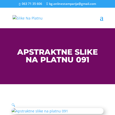
063 71 35 606
bg.onlinestamparija@gmail.com
APSTRAKTNE SLIKE
NA PLATNU 091
🔍