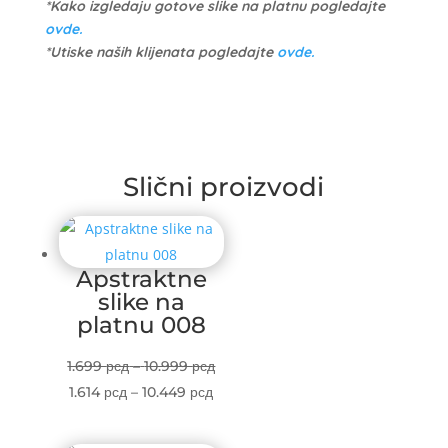
*Kako izgledaju gotove slike na platnu pogledajte
ovde.
*Utiske naših klijenata pogledajte
ovde.
Slični proizvodi
Apstraktne
slike na
platnu 008
Price
1.699
рсд
–
10.999
рсд
Price
range:
1.614
рсд
–
10.449
рсд
range:
1.699 рсд
1.614 рсд
through