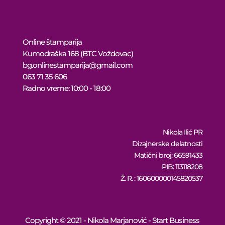
Online štamparija
Kumodraška 168 (BTC Voždovac)
bg.onlinestamparija@gmail.com
063 71 35 606
Radno vreme: 10:00 - 18:00
Nikola Ilić PR
Dizajnerske delatnosti
Matični broj: 66591433
PIB: 113118208
Ž. R. : 160600000145820537
Copyright © 2021 - Nikola Marjanović - Start Business