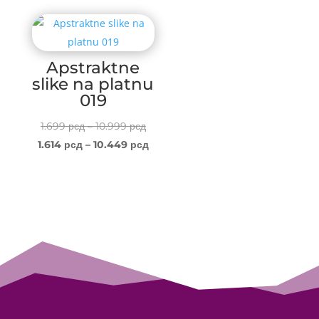
through
1.614 рсд
10.999 рсд
through
10.449 рсд
Apstraktne
slike na platnu
019
Price
1.699
рсд
–
10.999
рсд
range:
Price
1.614
рсд
–
10.449
рсд
1.699 рсд
range:
through
1.614 рсд
10.999 рсд
through
10.449 рсд