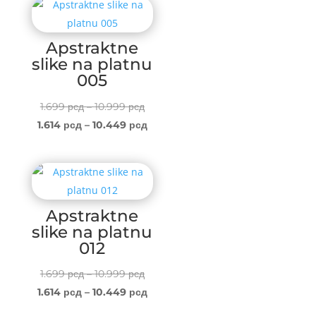
10.999 рсд
through
10.449 рсд
Apstraktne
slike na platnu
005
Price
1.699
рсд
–
10.999
рсд
range:
Price
1.614
рсд
–
10.449
рсд
1.699 рсд
range:
through
1.614 рсд
10.999 рсд
through
10.449 рсд
Apstraktne
slike na platnu
012
Price
1.699
рсд
–
10.999
рсд
range:
Price
1.614
рсд
–
10.449
рсд
1.699 рсд
range: