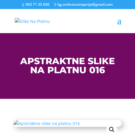
063 71 35 606
bg.onlinestamparija@gmail.com
APSTRAKTNE SLIKE
NA PLATNU 016