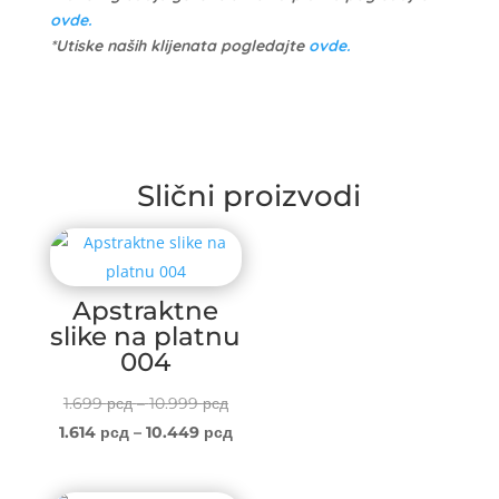
ovde.
*Utiske naših klijenata pogledajte
ovde.
Slični proizvodi
Apstraktne
slike na platnu
004
Price
1.699
рсд
–
10.999
рсд
range:
Price
1.614
рсд
–
10.449
рсд
1.699 рсд
range:
through
1.614 рсд