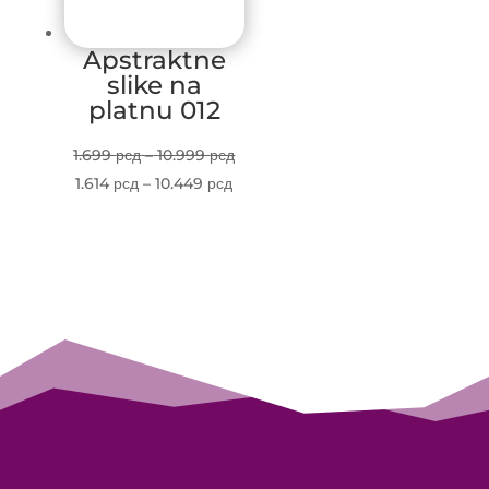
Apstraktne
slike na
platnu 012
Price
1.699
рсд
–
10.999
рсд
Price
range:
1.614
рсд
–
10.449
рсд
range:
1.699 рсд
1.614 рсд
through
through
10.999 рсд
10.449 рсд