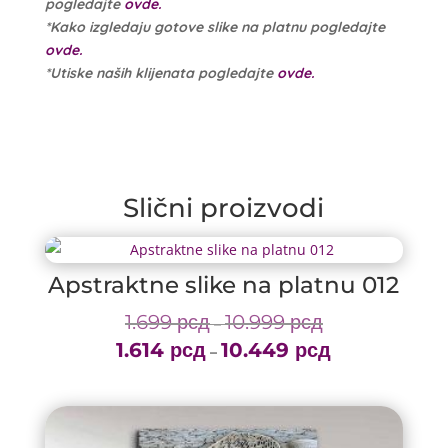
pogledajte
ovde.
*Kako izgledaju gotove slike na platnu pogledajte
ovde.
*Utiske naših klijenata pogledajte
ovde.
Slični proizvodi
Apstraktne slike na platnu 012
1.699
рсд
10.999
рсд
Price
–
1.614
рсд
10.449
рсд
range:
Price
–
1.699 рсд
range:
through
1.614 рсд
10.999 рсд
through