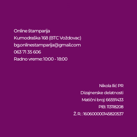
Online štamparija
Kumodraška 168 (BTC Voždovac)
bg.onlinestamparija@gmail.com
063 71 35 606
Radno vreme: 10:00 - 18:00
Nikola Ilić PR
Dizajnerske delatnosti
Matični broj: 66591433
PIB: 113118208
Ž. R. : 160600000145820537