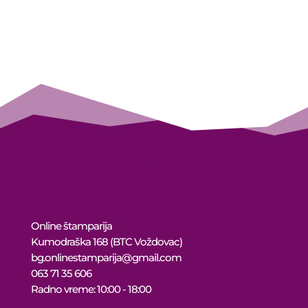
1.699 рсд
range:
through
1.614 рсд
10.999 рсд
through
10.449 рсд
Online štamparija
Kumodraška 168 (BTC Voždovac)
bg.onlinestamparija@gmail.com
063 71 35 606
Radno vreme: 10:00 - 18:00