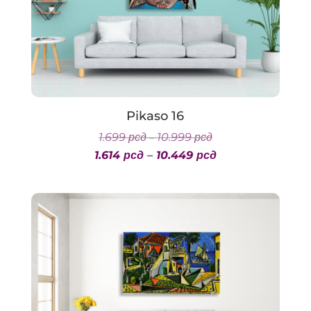
Pikaso 16
1.699
рсд
10.999
рсд
Price
–
Price
1.614
рсд
–
10.449
рсд
range:
range:
1.699 рсд
1.614 рсд
through
through
10.999 рсд
10.449 рсд