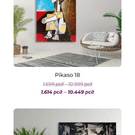
10.449 рсд
Pikaso 18
1.699
рсд
10.999
рсд
Price
–
Price
1.614
рсд
–
10.449
рсд
range:
range:
1.699 рсд
1.614 рсд
through
through
10.999 рсд
10.449 рсд