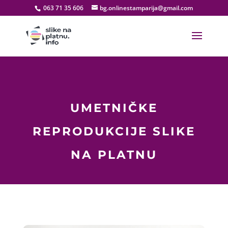
063 71 35 606
bg.onlinestamparija@gmail.com
UMETNIČKE
REPRODUKCIJE SLIKE
NA PLATNU