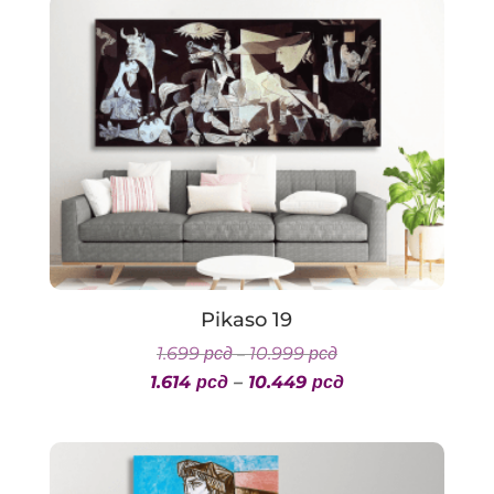
Pikaso 19
1.699
рсд
10.999
рсд
Price
–
Price
1.614
рсд
–
10.449
рсд
range:
range:
1.699 рсд
1.614 рсд
through
through
10.999 рсд