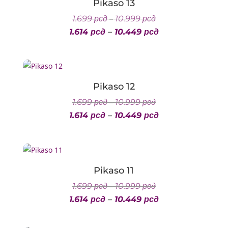
10.449 рсд
Pikaso 13
1.699
рсд
10.999
рсд
Price
–
Price
1.614
рсд
–
10.449
рсд
range:
range:
1.699 рсд
1.614 рсд
through
through
10.999 рсд
10.449 рсд
Pikaso 12
1.699
рсд
10.999
рсд
Price
–
Price
1.614
рсд
–
10.449
рсд
range:
range:
1.699 рсд
1.614 рсд
through
through
10.999 рсд
10.449 рсд
Pikaso 11
1.699
рсд
10.999
рсд
Price
–
Price
1.614
рсд
–
10.449
рсд
range:
range:
1.699 рсд
1.614 рсд
through