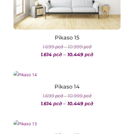
Pikaso 15
1.699
рсд
10.999
рсд
Price
–
Price
1.614
рсд
–
10.449
рсд
range:
range:
1.699 рсд
1.614 рсд
through
through
10.999 рсд
10.449 рсд
Pikaso 14
1.699
рсд
10.999
рсд
Price
–
Price
1.614
рсд
–
10.449
рсд
range:
range:
1.699 рсд
1.614 рсд
through
through
10.999 рсд