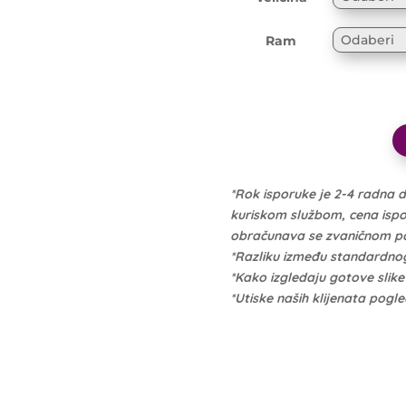
Ram
*Rok isporuke je 2-4 radna 
kuriskom službom, cena isporu
obračunava se zvaničnom po 
*Razliku između standardno
*Kako izgledaju gotove slik
*Utiske naših klijenata pogl