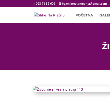
063 71 35 606
bg.onlinestamparija@gmail.com
POČETNA
GALE
Ž