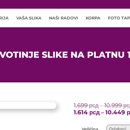
RIJA
VAŠA SLIKA
NAŠI RADOVI
KORPA
FOTO TAP
IVOTINJE SLIKE NA PLATNU 1
1.699
рсд
10.999
рс
–
1.614
рсд
10.449
–
Veličina