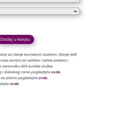
10.999 рсд
through
10.449 рсд
Dodaj u korpu
dana za slanje kurirskom sluzbom. Slanje AKS
ke zavisni od veličine i težine paketa i
cenovniku AKS kuriske službe.
g i dubokog rama pogledajte
ovde.
e na platnu pogledajte
ovde.
edajte
ovde.