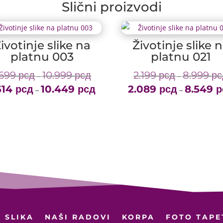
Slični proizvodi
ivotinje slike na
Životinje slike 
platnu 003
platnu 021
.699
рсд
10.999
рсд
2.199
рсд
8.999
рс
Price
–
–
614
рсд
10.449
рсд
range:
2.089
рсд
8.549
р
Price
–
–
1.699 рсд
range:
through
1.614 рсд
10.999 рсд
through
10.449 рсд
 SLIKA
NAŠI RADOVI
KORPA
FOTO TAPE