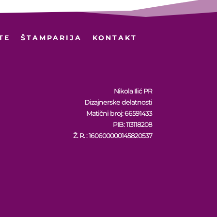
TE
ŠTAMPARIJA
KONTAKT
Nikola Ilić PR
Dizajnerske delatnosti
Matični broj: 66591433
PIB: 113118208
Ž. R. : 160600000145820537