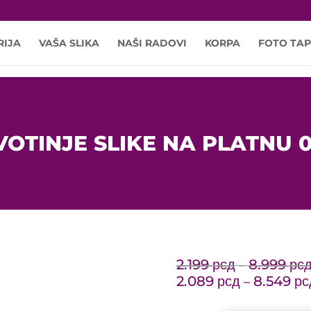
RIJA
VAŠA SLIKA
NAŠI RADOVI
KORPA
FOTO TAP
VOTINJE SLIKE NA PLATNU 
2.199
рсд
8.999
рс
–
2.089
рсд
8.549
рс
–