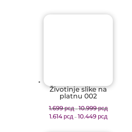
Životinje slike na
platnu 002
1.699
рсд
10.999
рсд
Price
–
1.614
рсд
10.449
рсд
range:
Price
–
1.699 рсд
range:
through
1.614 рсд