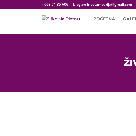
063 71 35 606
bg.onlinestamparija@gmail.com
POČETNA
GALE
ŽI