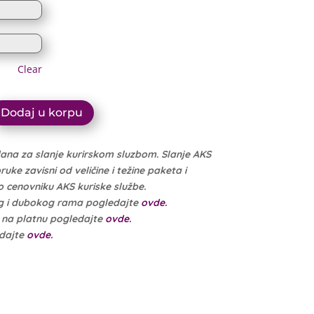
through
2.089 рсд
8.999 рсд
through
8.549 рсд
Clear
Dodaj u korpu
dana za slanje kurirskom sluzbom. Slanje AKS
ke zavisni od veličine i težine paketa i
cenovniku AKS kuriske službe.
g i dubokog rama pogledajte
ovde.
e na platnu pogledajte
ovde.
edajte
ovde.