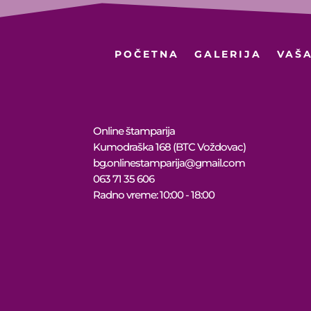
POČETNA
GALERIJA
VAŠA
Online štamparija
Kumodraška 168 (BTC Voždovac)
bg.onlinestamparija@gmail.com
063 71 35 606
Radno vreme: 10:00 - 18:00