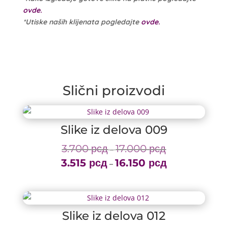
ovde.
*Utiske naših klijenata pogledajte
ovde.
Slični proizvodi
Slike iz delova 009
3.700
рсд
17.000
рсд
Price
–
3.515
рсд
16.150
рсд
range:
Price
–
3.700 рсд
range:
through
3.515 рсд
17.000 рсд
through
Slike iz delova 012
16.150 рсд