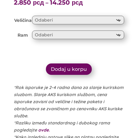
range:
2.850
рсд
14.250
рсд
Price
–
3.000 рсд
range:
through
2.850 рсд
Veličina
15.000 рсд
through
14.250 рсд
Ram
Dodaj u korpu
*Rok isporuke je 2-4 radna dana za slanje kurirskom
sluzbom. Slanje AKS kuriskom službom, cena
isporuke zavisni od veličine i težine paketa i
obračunava se zvaničnom po cenovniku AKS kuriske
službe.
*Razliku između standardnog i dubokog rama
pogledajte
ovde.
*Kako izgledaju gotove slike na platnu pogledajte