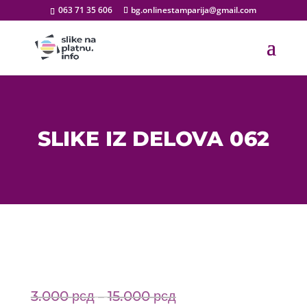
063 71 35 606
bg.onlinestamparija@gmail.com
SLIKE IZ DELOVA 062
3.000
рсд
15.000
рсд
Price
–