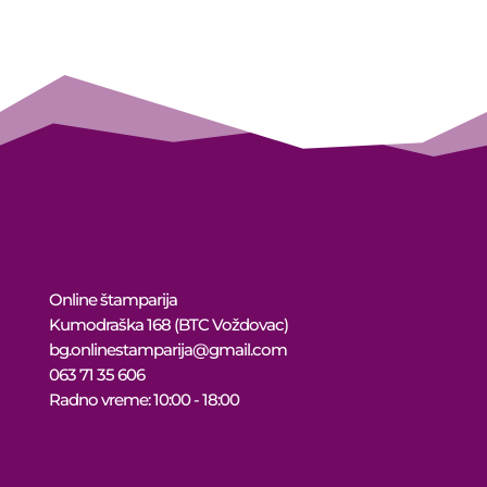
15.000 рсд
through
14.250 рсд
Online štamparija
Kumodraška 168 (BTC Voždovac)
bg.onlinestamparija@gmail.com
063 71 35 606
Radno vreme: 10:00 - 18:00