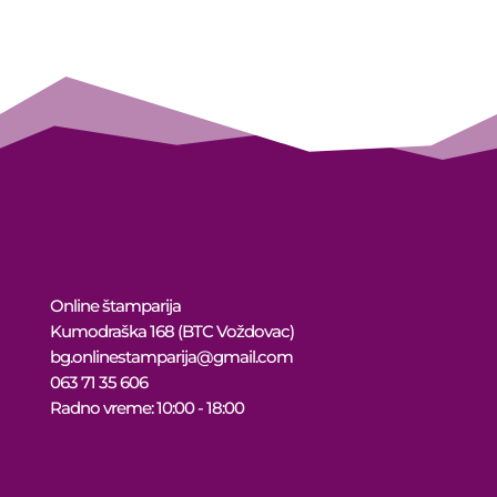
16.500 рсд
through
15.675 рсд
Online štamparija
Kumodraška 168 (BTC Voždovac)
bg.onlinestamparija@gmail.com
063 71 35 606
Radno vreme: 10:00 - 18:00