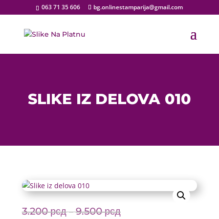
063 71 35 606
bg.onlinestamparija@gmail.com
SLIKE IZ DELOVA 010
3.200
рсд
9.500
рсд
Price
–