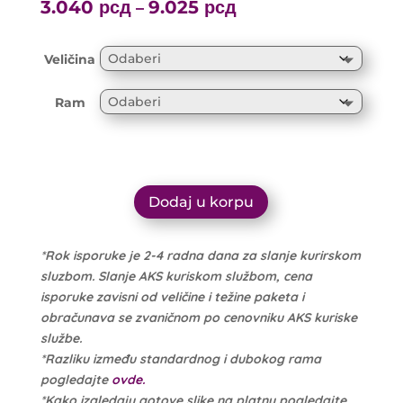
range:
3.040
рсд
9.025
рсд
Price
–
3.200 рсд
range:
through
3.040 рсд
Veličina
9.500 рсд
through
9.025 рсд
Ram
Dodaj u korpu
*Rok isporuke je 2-4 radna dana za slanje kurirskom
sluzbom. Slanje AKS kuriskom službom, cena
isporuke zavisni od veličine i težine paketa i
obračunava se zvaničnom po cenovniku AKS kuriske
službe.
*Razliku između standardnog i dubokog rama
pogledajte
ovde.
*Kako izgledaju gotove slike na platnu pogledajte