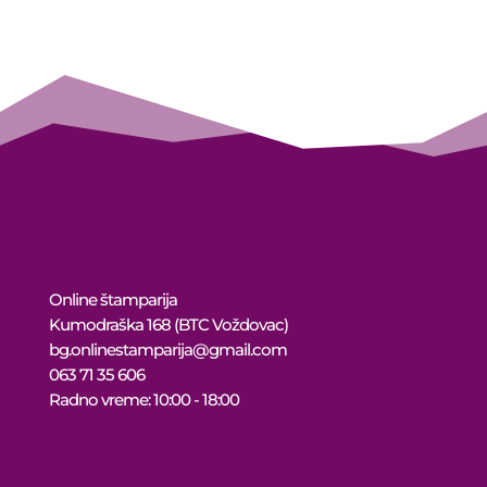
10.999 рсд
through
10.449 рсд
Online štamparija
Kumodraška 168 (BTC Voždovac)
bg.onlinestamparija@gmail.com
063 71 35 606
Radno vreme: 10:00 - 18:00