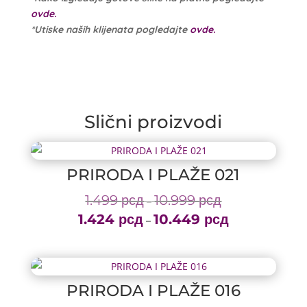
ovde.
*Utiske naših klijenata pogledajte
ovde.
Slični proizvodi
PRIRODA I PLAŽE 021
1.499
рсд
10.999
рсд
Price
–
1.424
рсд
10.449
рсд
range:
Price
–
1.499 рсд
range:
through
1.424 рсд
10.999 рсд
through
PRIRODA I PLAŽE 016
10.449 рсд