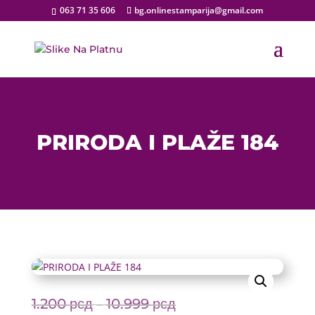
063 71 35 606
bg.onlinestamparija@gmail.com
PRIRODA I PLAŽE 184
1.200
рсд
10.999
рсд
Price
–