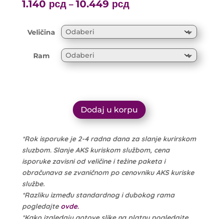
range:
1.140
рсд
10.449
рсд
Price
–
1.200 рсд
range:
through
1.140 рсд
Veličina
10.999 рсд
through
10.449 рсд
Ram
Dodaj u korpu
*Rok isporuke je 2-4 radna dana za slanje kurirskom
sluzbom. Slanje AKS kuriskom službom, cena
isporuke zavisni od veličine i težine paketa i
obračunava se zvaničnom po cenovniku AKS kuriske
službe.
*Razliku između standardnog i dubokog rama
pogledajte
ovde.
*Kako izgledaju gotove slike na platnu pogledajte