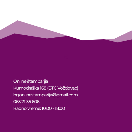
10.999 рсд
through
10.449 рсд
Online štamparija
Kumodraška 168 (BTC Voždovac)
bg.onlinestamparija@gmail.com
063 71 35 606
Radno vreme: 10:00 - 18:00