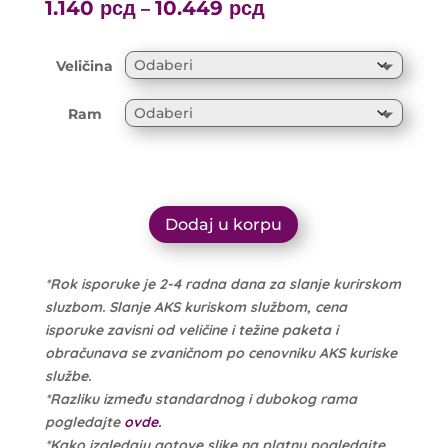
range:
1.140
рсд
10.449
рсд
Price
–
1.200 рсд
range:
through
1.140 рсд
Veličina
10.999 рсд
through
10.449 рсд
Ram
Dodaj u korpu
*Rok isporuke je 2-4 radna dana za slanje kurirskom
sluzbom. Slanje AKS kuriskom službom, cena
isporuke zavisni od veličine i težine paketa i
obračunava se zvaničnom po cenovniku AKS kuriske
službe.
*Razliku između standardnog i dubokog rama
pogledajte
ovde.
*Kako izgledaju gotove slike na platnu pogledajte