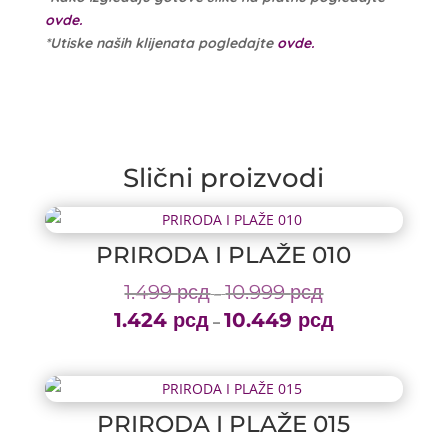
ovde.
*Utiske naših klijenata pogledajte
ovde.
Slični proizvodi
PRIRODA I PLAŽE 010
1.499
рсд
10.999
рсд
Price
–
1.424
рсд
10.449
рсд
range:
Price
–
1.499 рсд
range:
through
1.424 рсд
10.999 рсд
through
PRIRODA I PLAŽE 015
10.449 рсд