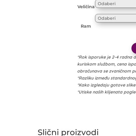
Veličina
Ram
*Rok isporuke je 2-4 radna 
kuriskom službom, cena isporu
obračunava se zvaničnom po 
*Razliku između standardno
*Kako izgledaju gotove slik
*Utiske naših klijenata pogl
Slični proizvodi