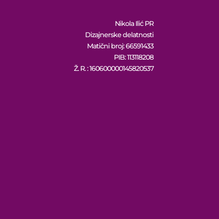
Nikola Ilić PR
Dizajnerske delatnosti
Matični broj: 66591433
PIB: 113118208
Ž. R. : 160600000145820537