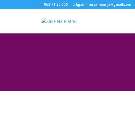
063 71 35 606
bg.onlinestamparija@gmail.com