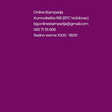
Online štamparija
Kumodraška 168 (BTC Voždovac)
bg.onlinestamparija@gmail.com
063 71 35 606
Radno vreme: 10:00 - 18:00