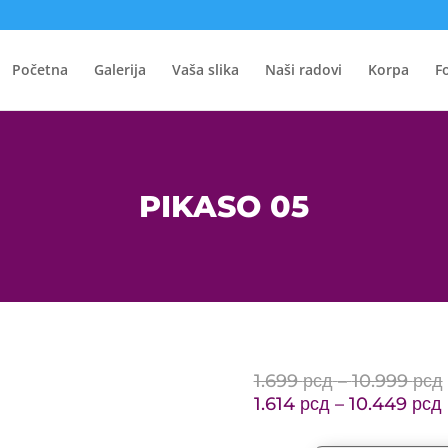
Početna
Galerija
Vaša slika
Naši radovi
Korpa
F
PIKASO 05
1.699
рсд
–
10.999
рсд
1.614
рсд
–
10.449
рсд