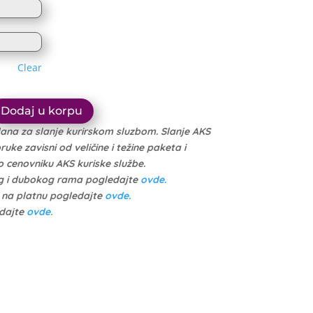
1.614 рсд
through
through
10.999 рсд
10.449 рсд
Clear
Dodaj u korpu
dana za slanje kurirskom sluzbom. Slanje AKS
ke zavisni od veličine i težine paketa i
cenovniku AKS kuriske službe.
g i dubokog rama pogledajte
ovde.
e na platnu pogledajte
ovde.
edajte
ovde.