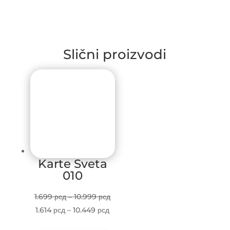
Slični proizvodi
Karte Sveta
010
Price
1.699
рсд
–
10.999
рсд
Price
range:
1.614
рсд
–
10.449
рсд
range:
1.699 рсд