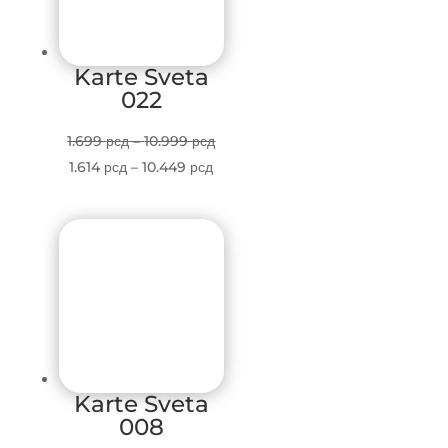
Karte Sveta
022
Price
1.699
рсд
–
10.999
рсд
Price
range:
1.614
рсд
–
10.449
рсд
range:
1.699 рсд
1.614 рсд
through
through
10.999 рсд
10.449 рсд
Karte Sveta
008