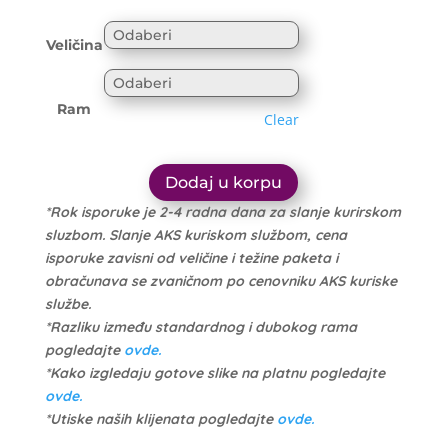
range:
1.699 рсд
1.614 рсд
through
Veličina
through
10.999 рсд
10.449 рсд
Ram
Clear
Dodaj u korpu
*Rok isporuke je 2-4 radna dana za slanje kurirskom
sluzbom. Slanje AKS kuriskom službom, cena
isporuke zavisni od veličine i težine paketa i
obračunava se zvaničnom po cenovniku AKS kuriske
službe.
*Razliku između standardnog i dubokog rama
pogledajte
ovde.
*Kako izgledaju gotove slike na platnu pogledajte
ovde.
*Utiske naših klijenata pogledajte
ovde.