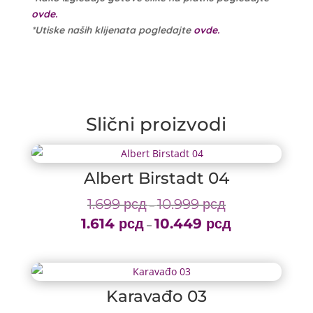
ovde.
*Utiske naših klijenata pogledajte
ovde.
Slični proizvodi
Albert Birstadt 04
1.699
рсд
10.999
рсд
Price
–
1.614
рсд
10.449
рсд
range:
Price
–
1.699 рсд
range:
through
1.614 рсд
10.999 рсд
through
Karavađo 03
10.449 рсд