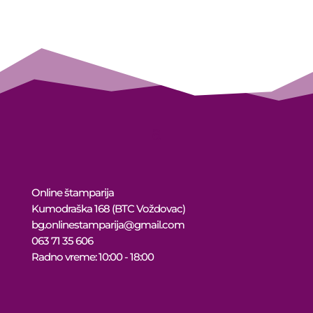
10.999 рсд
through
10.449 рсд
Online štamparija
Kumodraška 168 (BTC Voždovac)
bg.onlinestamparija@gmail.com
063 71 35 606
Radno vreme: 10:00 - 18:00