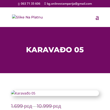
063 71 35 606
bg.onlinestamparija@gmail.com
KARAVAĐO 05
1.699
рсд
10.999
рсд
Price
–