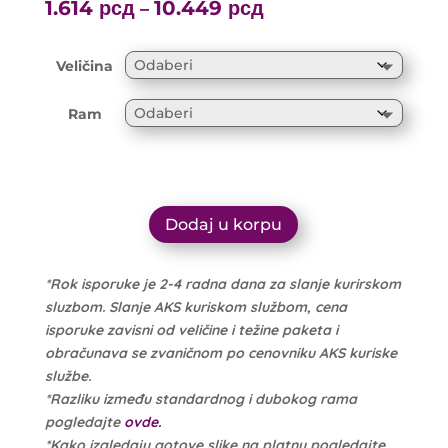
range:
1.614
рсд
10.449
рсд
Price
–
1.699 рсд
range:
through
1.614 рсд
Veličina
10.999 рсд
through
10.449 рсд
Ram
Dodaj u korpu
*Rok isporuke je 2-4 radna dana za slanje kurirskom
sluzbom. Slanje AKS kuriskom službom, cena
isporuke zavisni od veličine i težine paketa i
obračunava se zvaničnom po cenovniku AKS kuriske
službe.
*Razliku između standardnog i dubokog rama
pogledajte
ovde.
*Kako izgledaju gotove slike na platnu pogledajte