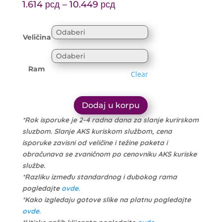
Price
range:
1.614
рсд
–
10.449
рсд
range:
1.699 рсд
1.614 рсд
through
Veličina
through
10.999 рсд
10.449 рсд
Ram
Clear
Dodaj u korpu
*Rok isporuke je 2-4 radna dana za slanje kurirskom
sluzbom. Slanje AKS kuriskom službom, cena
isporuke zavisni od veličine i težine paketa i
obračunava se zvaničnom po cenovniku AKS kuriske
službe.
*Razliku između standardnog i dubokog rama
pogledajte
ovde.
*Kako izgledaju gotove slike na platnu pogledajte
ovde.