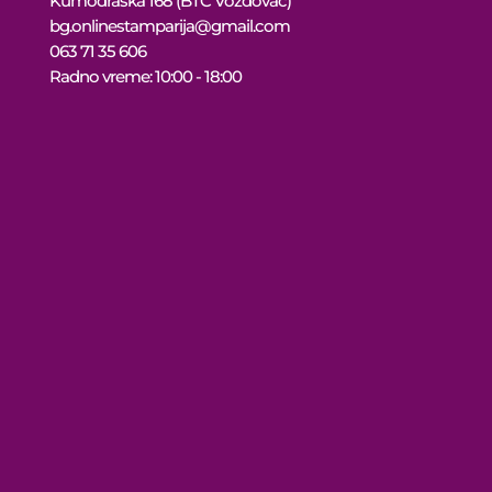
Kumodraška 168 (BTC Voždovac)
bg.onlinestamparija@gmail.com
063 71 35 606
Radno vreme: 10:00 - 18:00