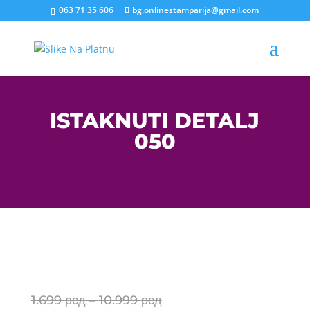
063 71 35 606
bg.onlinestamparija@gmail.com
ISTAKNUTI DETALJ
050
Price
1.699
рсд
–
10.999
рсд