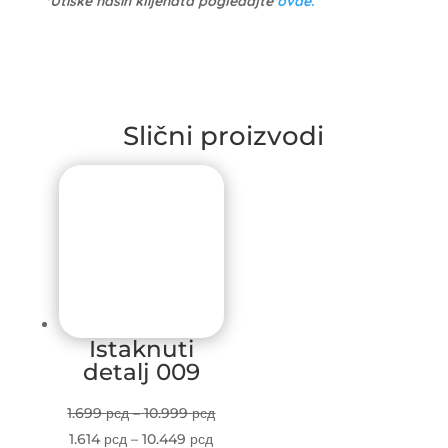
*Utiske naših klijenata pogledajte
ovde.
Slični proizvodi
Istaknuti
detalj 009
Price
1.699
рсд
–
10.999
рсд
Price
range:
1.614
рсд
–
10.449
рсд