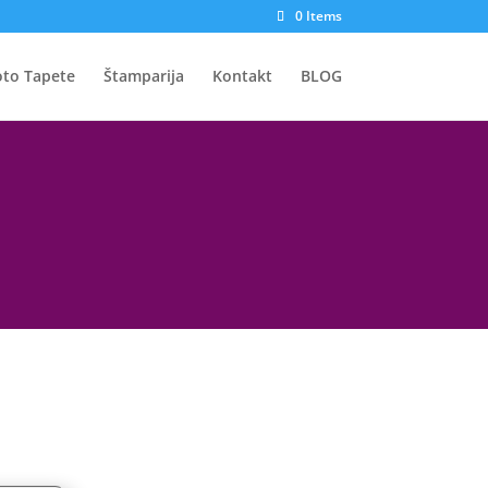
0 Items
oto Tapete
Štamparija
Kontakt
BLOG
Price
Price
range:
range:
1.699 рсд