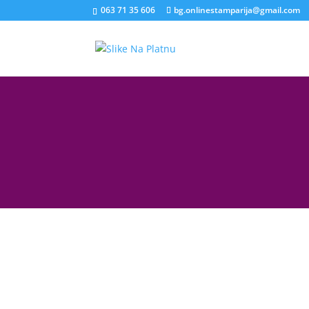
063 71 35 606
bg.onlinestamparija@gmail.com