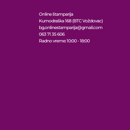
Online štamparija
Kumodraška 168 (BTC Voždovac)
bg.onlinestamparija@gmail.com
063 71 35 606
Radno vreme: 10:00 - 18:00