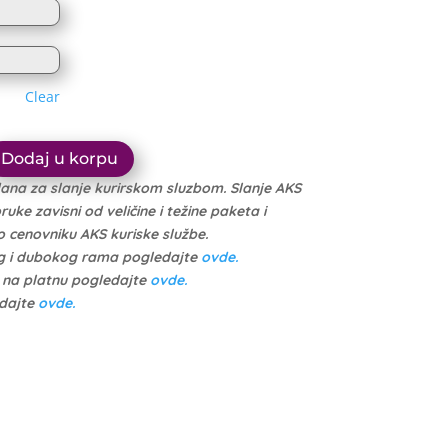
1.614 рсд
through
through
10.999 рсд
10.449 рсд
Clear
Dodaj u korpu
dana za slanje kurirskom sluzbom. Slanje AKS
ke zavisni od veličine i težine paketa i
cenovniku AKS kuriske službe.
g i dubokog rama pogledajte
ovde.
e na platnu pogledajte
ovde.
edajte
ovde.