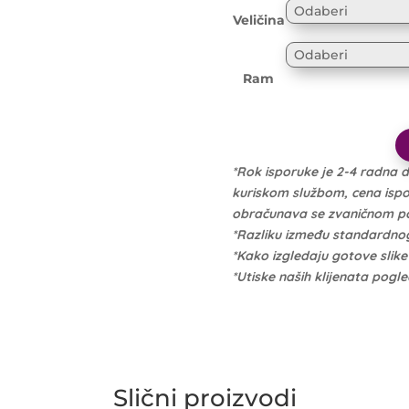
Veličina
Ram
*Rok isporuke je 2-4 radna 
kuriskom službom, cena isporu
obračunava se zvaničnom po 
*Razliku između standardno
*Kako izgledaju gotove slik
*Utiske naših klijenata pogl
Slični proizvodi