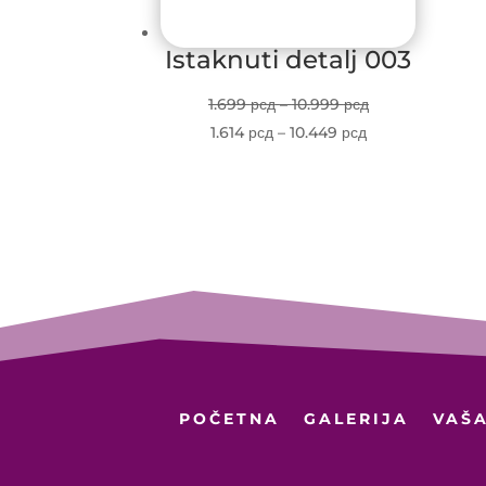
Istaknuti detalj 003
Price
1.699
рсд
–
10.999
рсд
Price
range:
1.614
рсд
–
10.449
рсд
range:
1.699 рсд
1.614 рсд
through
through
10.999 рсд
10.449 рсд
POČETNA
GALERIJA
VAŠA