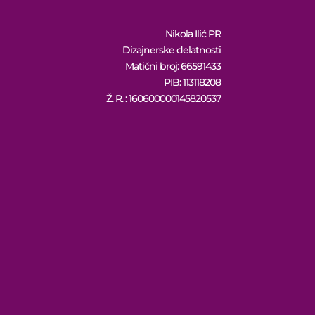
Nikola Ilić PR
Dizajnerske delatnosti
Matični broj: 66591433
PIB: 113118208
Ž. R. : 160600000145820537