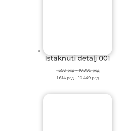
Istaknuti detalj 001
Price
1.699
рсд
–
10.999
рсд
Price
range:
1.614
рсд
–
10.449
рсд
range:
1.699 рсд
1.614 рсд
through
through
10.999 рсд
10.449 рсд