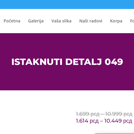
Početna
Galerija
Vaša slika
Naši radovi
Korpa
F
ISTAKNUTI DETALJ 049
1.699
рсд
–
10.999
рсд
1.614
рсд
–
10.449
рсд