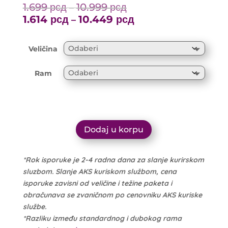
1.699
рсд
10.999
рсд
Price
–
range:
1.614
рсд
10.449
рсд
Price
–
1.699 рсд
range:
through
1.614 рсд
Veličina
10.999 рсд
through
10.449 рсд
Ram
Dodaj u korpu
*Rok isporuke je 2-4 radna dana za slanje kurirskom
sluzbom. Slanje AKS kuriskom službom, cena
isporuke zavisni od veličine i težine paketa i
obračunava se zvaničnom po cenovniku AKS kuriske
službe.
*Razliku između standardnog i dubokog rama