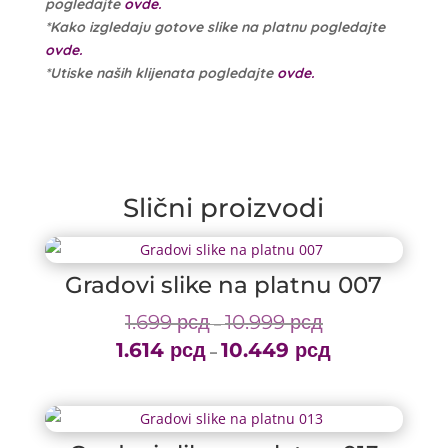
pogledajte
ovde.
*Kako izgledaju gotove slike na platnu pogledajte
ovde.
*Utiske naših klijenata pogledajte
ovde.
Slični proizvodi
Gradovi slike na platnu 007
1.699
рсд
10.999
рсд
Price
–
1.614
рсд
10.449
рсд
range:
Price
–
1.699 рсд
range:
through
1.614 рсд
10.999 рсд
through