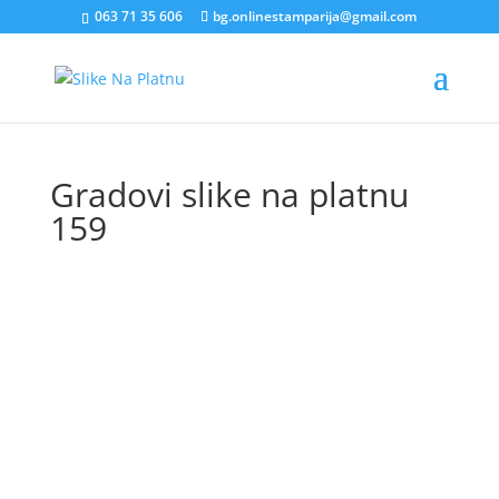
063 71 35 606
bg.onlinestamparija@gmail.com
Gradovi slike na platnu
159