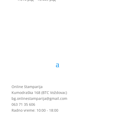
1.699 рсд
range:
through
1.614 рсд
10.999 рсд
through
10.449 рсд
Online štamparija
Kumodraška 168 (BTC Voždovac)
bg.onlinestamparija@gmail.com
063 71 35 606
Radno vreme: 10:00 - 18:00