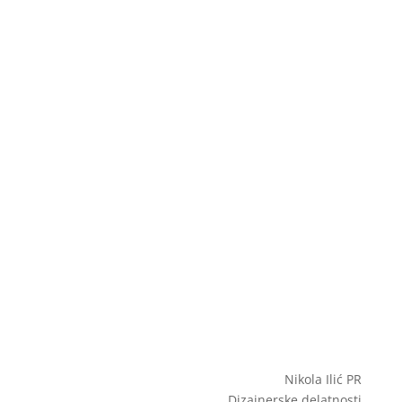
Nikola Ilić PR
Dizajnerske delatnosti