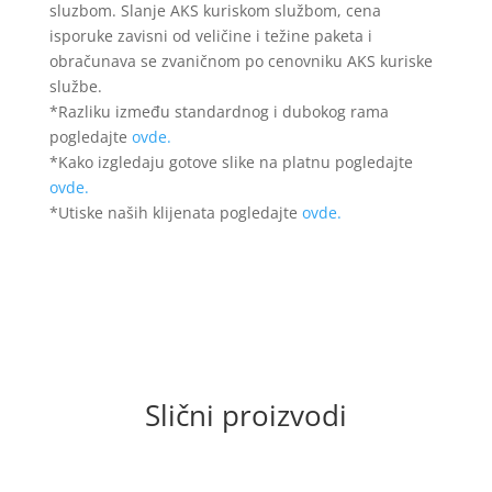
sluzbom. Slanje AKS kuriskom službom, cena
isporuke zavisni od veličine i težine paketa i
obračunava se zvaničnom po cenovniku AKS kuriske
službe.
*Razliku između standardnog i dubokog rama
pogledajte
ovde.
*Kako izgledaju gotove slike na platnu pogledajte
ovde.
*Utiske naših klijenata pogledajte
ovde.
Slični proizvodi