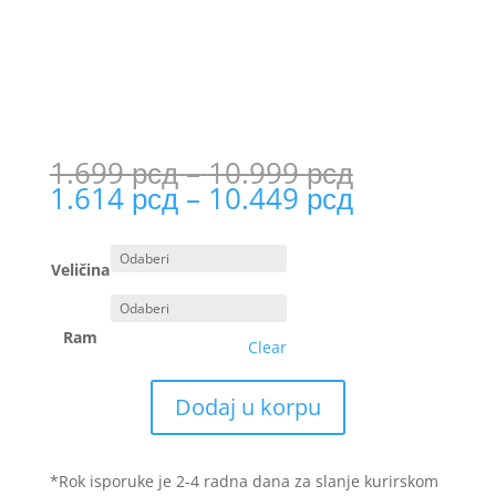
Price
1.699
рсд
–
10.999
рсд
range:
Price
1.614
рсд
–
10.449
рсд
1.699 рсд
range:
through
1.614 рсд
10.999 рс
through
Veličina
10.449 рс
Ram
Clear
Dodaj u korpu
*Rok isporuke je 2-4 radna dana za slanje kurirskom