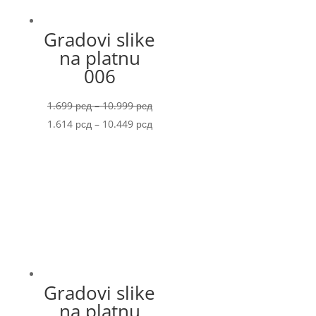
Gradovi slike
na platnu
006
Price
1.699
рсд
–
10.999
рсд
range:
Price
1.614
рсд
–
10.449
рсд
1.699 рсд
range:
through
1.614 рсд
10.999 рсд
through
10.449 рсд
Gradovi slike
na platnu