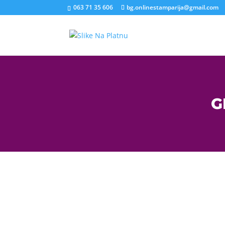
063 71 35 606
bg.onlinestamparija@gmail.com
G