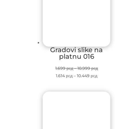
Gradovi slike na
platnu 016
Price
1.699
рсд
–
10.999
рсд
Price
range:
1.614
рсд
–
10.449
рсд
range:
1.699 рсд
1.614 рсд
through
through
10.999 рсд
10.449 рсд