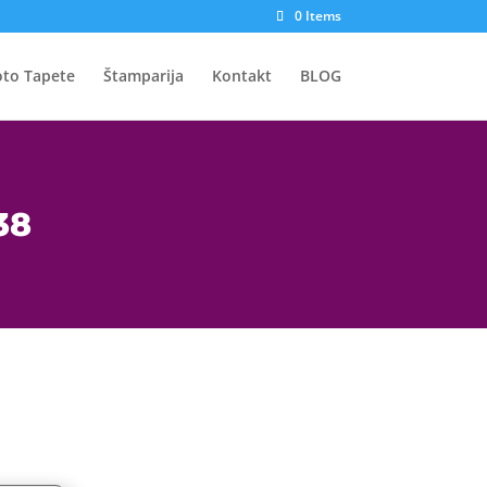
0 Items
oto Tapete
Štamparija
Kontakt
BLOG
38
Price
Price
range:
range:
1.699 рсд