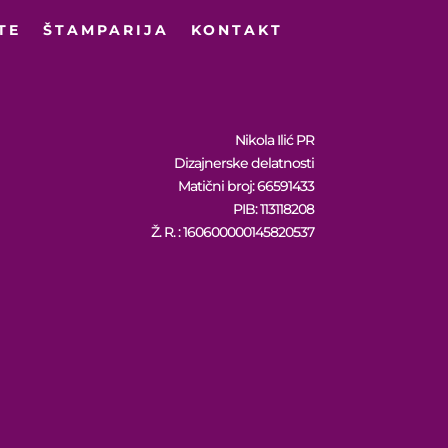
TE
ŠTAMPARIJA
KONTAKT
Nikola Ilić PR
Dizajnerske delatnosti
Matični broj: 66591433
PIB: 113118208
Ž. R. : 160600000145820537