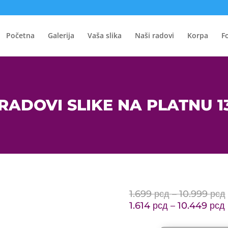
Početna
Galerija
Vaša slika
Naši radovi
Korpa
F
RADOVI SLIKE NA PLATNU 1
1.699
рсд
–
10.999
рсд
1.614
рсд
–
10.449
рсд