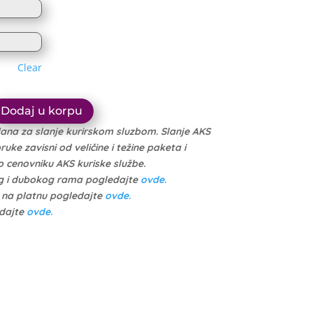
1.614 рсд
through
through
10.999 рсд
10.449 рсд
Clear
Dodaj u korpu
dana za slanje kurirskom sluzbom. Slanje AKS
ke zavisni od veličine i težine paketa i
cenovniku AKS kuriske službe.
g i dubokog rama pogledajte
ovde.
e na platnu pogledajte
ovde.
edajte
ovde.