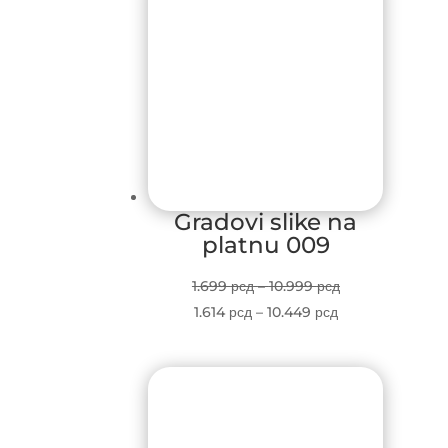
10.449 рсд
Gradovi slike na
platnu 009
Price
1.699
рсд
–
10.999
рсд
Price
range:
1.614
рсд
–
10.449
рсд
range:
1.699 рсд
1.614 рсд
through
through
10.999 рсд
10.449 рсд