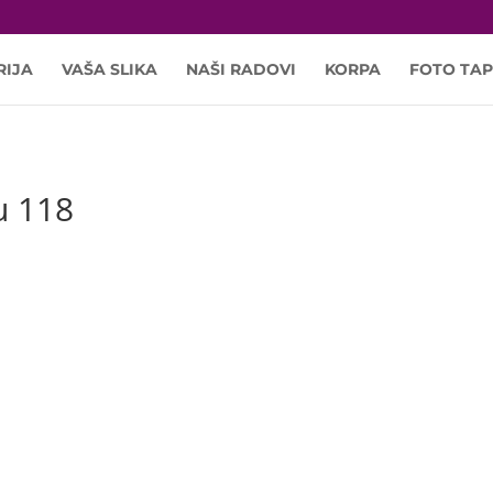
RIJA
VAŠA SLIKA
NAŠI RADOVI
KORPA
FOTO TAP
u 118