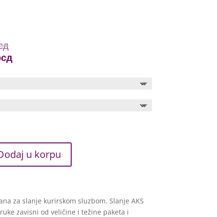
Price
сд
range:
Price
рсд
1.699 рсд
range:
through
1.614 рсд
10.999 рсд
through
10.449 рсд
Dodaj u korpu
ana za slanje kurirskom sluzbom. Slanje AKS
ke zavisni od veličine i težine paketa i