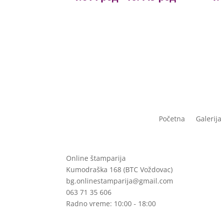
1.699 рсд
range:
through
1.614 рсд
10.999 рсд
through
10.449 рсд
Početna
Galerij
Online štamparija
Kumodraška 168 (BTC Voždovac)
bg.onlinestamparija@gmail.com
063 71 35 606
Radno vreme: 10:00 - 18:00