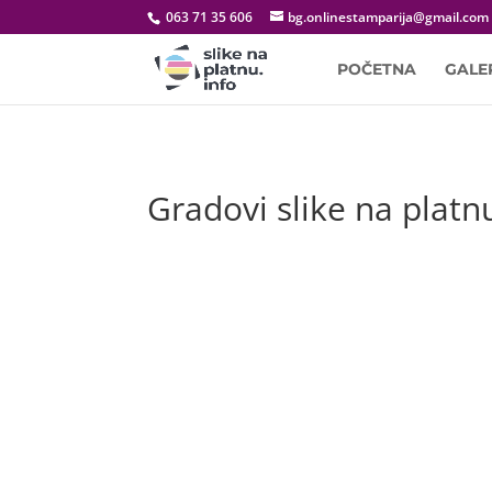
063 71 35 606
bg.onlinestamparija@gmail.com
POČETNA
GALE
Gradovi slike na platn