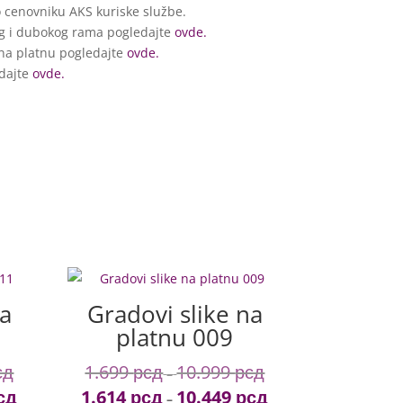
cenovniku AKS kuriske službe.
g i dubokog rama pogledajte
ovde.
 na platnu pogledajte
ovde.
edajte
ovde.
na
Gradovi slike na
platnu 009
сд
1.699
рсд
10.999
рсд
Price
Price
–
сд
1.614
рсд
10.449
рсд
range:
range:
Price
Price
–