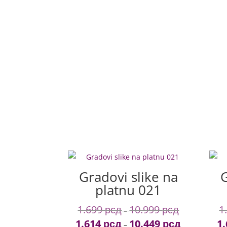
Gradovi slike na
G
platnu 021
1.699
рсд
10.999
рсд
1
Price
–
1.614
рсд
10.449
рсд
1
range:
Price
–