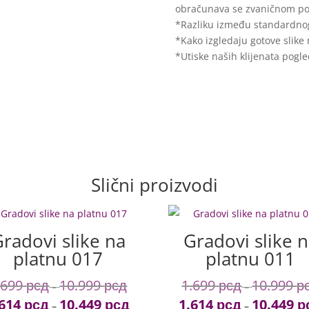
obračunava se zvaničnom po 
*Razliku između standardno
*Kako izgledaju gotove slike
*Utiske naših klijenata pogl
Slični proizvodi
radovi slike na
Gradovi slike 
platnu 017
platnu 011
.699
рсд
10.999
рсд
1.699
рсд
10.999
р
Price
–
–
.614
рсд
10.449
рсд
1.614
рсд
10.449
р
range:
Price
–
–