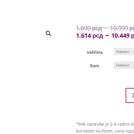
–
1.699
рсд
10.999
р
–
1.614
рсд
10.449
Veličina
Ram
*Rok isporuke je 2-4 radna d
kuriskom službom, cena isporu