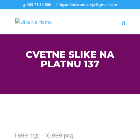
063 71 35 606
bg.onlinestamparija@gmail.com
CVETNE SLIKE NA
PLATNU 137
Price
1.699
рсд
–
10.999
рсд