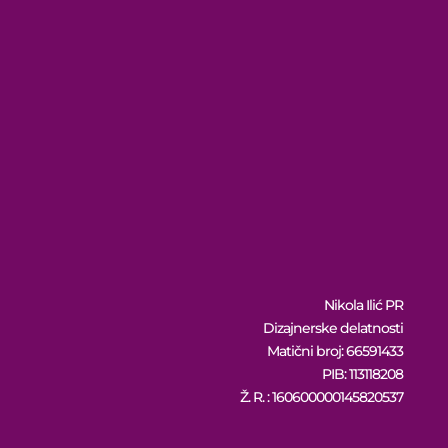
Nikola Ilić PR
Dizajnerske delatnosti
Matični broj: 66591433
PIB: 113118208
Ž. R. : 160600000145820537