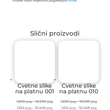
*Utiske naših klijenata pogledajte
ovde.
Slični proizvodi
Cvetne slike
Cvetne slike
na platnu 001
na platnu 010
Price
Price
1.699
рсд
–
10.999
рсд
1.699
рсд
–
10.999
рсд
Price
range:
Price
range:
1.614
рсд
–
10.449
рсд
1.614
рсд
–
10.449
рсд