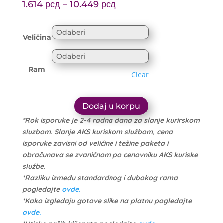
Price
range:
1.614
рсд
–
10.449
рсд
range:
1.699 рсд
1.614 рсд
through
Veličina
through
10.999 рсд
10.449 рсд
Ram
Clear
Dodaj u korpu
*Rok isporuke je 2-4 radna dana za slanje kurirskom
sluzbom. Slanje AKS kuriskom službom, cena
isporuke zavisni od veličine i težine paketa i
obračunava se zvaničnom po cenovniku AKS kuriske
službe.
*Razliku između standardnog i dubokog rama
pogledajte
ovde.
*Kako izgledaju gotove slike na platnu pogledajte
ovde.