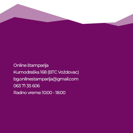
Online štamparija
Kumodraška 168 (BTC Voždovac)
bg.onlinestamparija@gmail.com
063 71 35 606
Radno vreme: 10:00 - 18:00