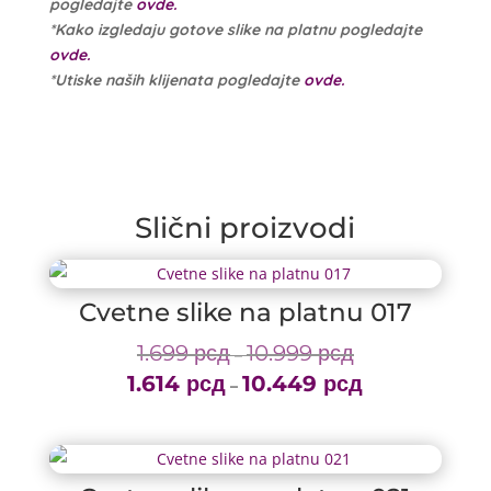
pogledajte
ovde.
*Kako izgledaju gotove slike na platnu pogledajte
ovde.
*Utiske naših klijenata pogledajte
ovde.
Slični proizvodi
Cvetne slike na platnu 017
1.699
рсд
10.999
рсд
Price
–
1.614
рсд
10.449
рсд
range:
Price
–
1.699 рсд
range:
through
1.614 рсд
10.999 рсд
through