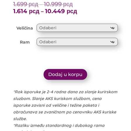
1.699
рсд
10.999
рсд
Price
–
range:
1.614
рсд
10.449
рсд
Price
–
1.699 рсд
range:
through
1.614 рсд
Veličina
10.999 рсд
through
10.449 рсд
Ram
Dodaj u korpu
*Rok isporuke je 2-4 radna dana za slanje kurirskom
sluzbom. Slanje AKS kuriskom službom, cena
isporuke zavisni od veličine i težine paketa i
obračunava se zvaničnom po cenovniku AKS kuriske
službe.
*Razliku između standardnog i dubokog rama