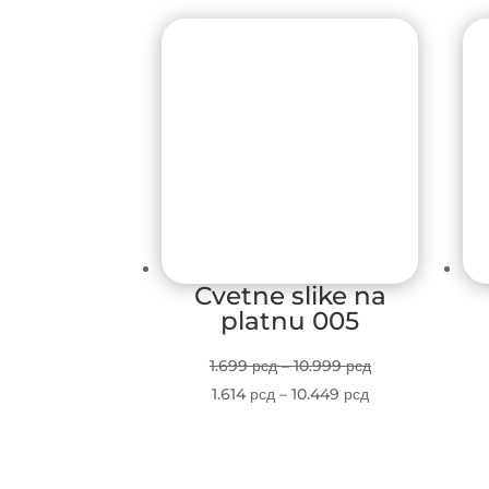
Cvetne slike na
platnu 005
Price
1.699
рсд
–
10.999
рсд
Price
range:
1.614
рсд
–
10.449
рсд
range:
1.699 рсд
1.614 рсд
through
through
10.999 рсд