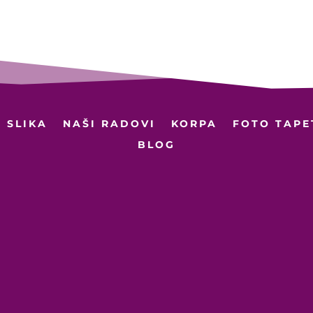
10.449 рсд
1
 SLIKA
NAŠI RADOVI
KORPA
FOTO TAPE
BLOG