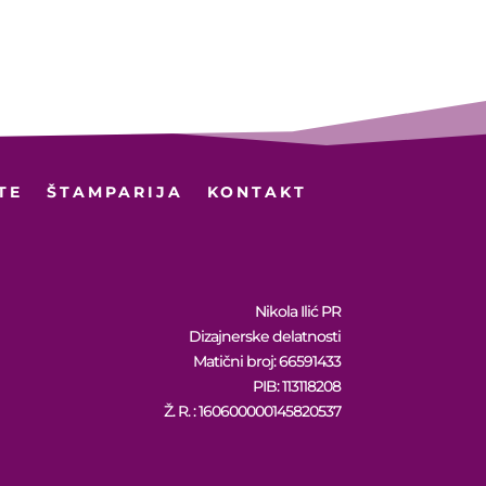
0.449 рсд
10.449 рсд
TE
ŠTAMPARIJA
KONTAKT
Nikola Ilić PR
Dizajnerske delatnosti
Matični broj: 66591433
PIB: 113118208
Ž. R. : 160600000145820537