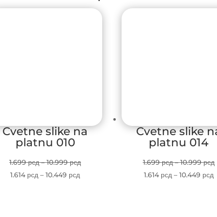
Cvetne slike na
Cvetne slike n
platnu 010
platnu 014
Price
1.699
рсд
–
10.999
рсд
1.699
рсд
–
10.999
рсд
Price
range:
P
1.614
рсд
–
10.449
рсд
1.614
рсд
–
10.449
рсд
range:
1.699 рсд
r
1.614 рсд
through
1
through
10.999 рсд