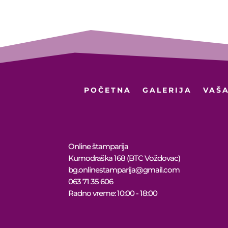
10.449 рсд
POČETNA
GALERIJA
VAŠA
Online štamparija
Kumodraška 168 (BTC Voždovac)
bg.onlinestamparija@gmail.com
063 71 35 606
Radno vreme: 10:00 - 18:00