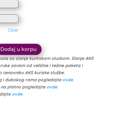
1.614 рсд
through
through
10.999 рсд
10.449 рсд
Clear
Dodaj u korpu
dana za slanje kurirskom sluzbom. Slanje AKS
ke zavisni od veličine i težine paketa i
cenovniku AKS kuriske službe.
g i dubokog rama pogledajte
ovde.
e na platnu pogledajte
ovde.
edajte
ovde.