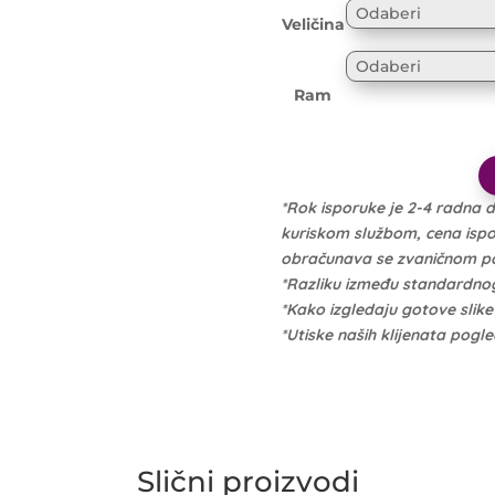
Veličina
Ram
*Rok isporuke je 2-4 radna 
kuriskom službom, cena isporu
obračunava se zvaničnom po 
*Razliku između standardno
*Kako izgledaju gotove slik
*Utiske naših klijenata pogl
Slični proizvodi