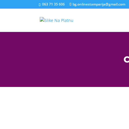
063 71 35 606
bg.onlinestamparija@gmail.com
C