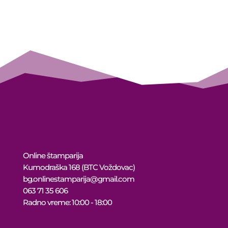
through
1.614 рсд
10.999 рсд
through
10.449 рсд
Online štamparija
Kumodraška 168 (BTC Voždovac)
bg.onlinestamparija@gmail.com
063 71 35 606
Radno vreme: 10:00 - 18:00