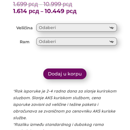
1.699
рсд
10.999
рсд
Price
–
range:
1.614
рсд
10.449
рсд
Price
–
1.699 рсд
range:
through
1.614 рсд
Veličina
10.999 рсд
through
10.449 рсд
Ram
Dodaj u korpu
*Rok isporuke je 2-4 radna dana za slanje kurirskom
sluzbom. Slanje AKS kuriskom službom, cena
isporuke zavisni od veličine i težine paketa i
obračunava se zvaničnom po cenovniku AKS kuriske
službe.
*Razliku između standardnog i dubokog rama