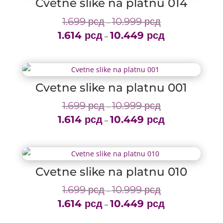
Cvetne slike na platnu 014
10.449 рсд
1.699
рсд
10.999
рсд
Price
–
1.614
рсд
10.449
рсд
range:
Price
–
1.699 рсд
range:
through
1.614 рсд
10.999 рсд
through
Cvetne slike na platnu 001
10.449 рсд
1.699
рсд
10.999
рсд
Price
–
1.614
рсд
10.449
рсд
range:
Price
–
1.699 рсд
range:
through
1.614 рсд
10.999 рсд
through
Cvetne slike na platnu 010
10.449 рсд
1.699
рсд
10.999
рсд
Price
–
1.614
рсд
10.449
рсд
range:
Price
–
1.699 рсд
range: