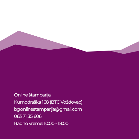
through
1.614 рсд
10.999 рсд
through
10.449 рсд
Online štamparija
Kumodraška 168 (BTC Voždovac)
bg.onlinestamparija@gmail.com
063 71 35 606
Radno vreme: 10:00 - 18:00