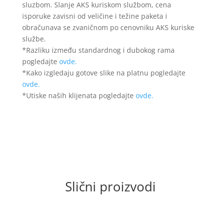
sluzbom. Slanje AKS kuriskom službom, cena
isporuke zavisni od veličine i težine paketa i
obračunava se zvaničnom po cenovniku AKS kuriske
službe.
*Razliku između standardnog i dubokog rama
pogledajte
ovde.
*Kako izgledaju gotove slike na platnu pogledajte
ovde.
*Utiske naših klijenata pogledajte
ovde.
Slični proizvodi