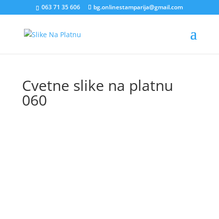
063 71 35 606
bg.onlinestamparija@gmail.com
Cvetne slike na platnu
060