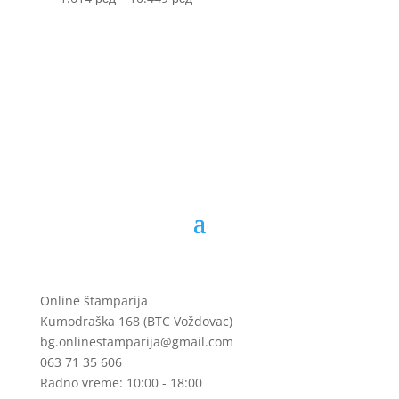
1.699 рсд
range:
through
1.614 рсд
10.999 рсд
through
10.449 рсд
Online štamparija
Kumodraška 168 (BTC Voždovac)
bg.onlinestamparija@gmail.com
063 71 35 606
Radno vreme: 10:00 - 18:00