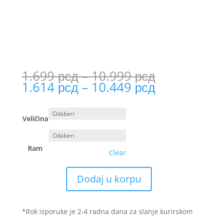
Price
1.699
рсд
–
10.999
рсд
range:
Price
1.614
рсд
–
10.449
рсд
1.699 рсд
range:
through
1.614 рсд
10.999 рс
through
Veličina
10.449 рс
Ram
Clear
Dodaj u korpu
*Rok isporuke je 2-4 radna dana za slanje kurirskom