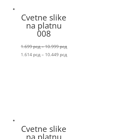
Cvetne slike
na platnu
008
Price
1.699
рсд
–
10.999
рсд
range:
Price
1.614
рсд
–
10.449
рсд
1.699 рсд
range:
through
1.614 рсд
10.999 рсд
through
10.449 рсд
Cvetne slike
na platnu