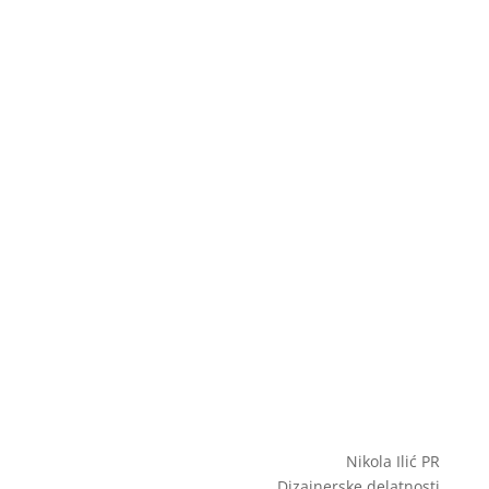
Nikola Ilić PR
Dizajnerske delatnosti